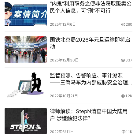
“内鬼”利用职务之便非法获取贩卖公
民个人信息，可“刑”不可行
2025年12月6日
260
国铁北京局2026年元旦运输即将启
动
2025年12月30日
337
监管预测、告警响应、审计溯源
——三驾马车为内部威胁安全治理
保驾护
2022年10月21日
1.2K
律师解读：StepN清查中国大陆用
户 涉嫌触犯法律？
2022年6月1日
1.1K