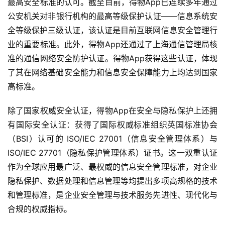
最高安全标准的认可。截至目前，得物App已连续多年通过
公安机关对非银行机构的最高等级保护认证——信息系统安
全等级保护三级认证，该认证是目前互联网信息安全管理行
业的重要标准。此外，得物App还通过了上海通信管理局核
准的通信网络安全防护认证。得物App获得这些认证，体现
了其在网络基础安全能力和信息安全保障能力上均达到国家
高标准。
除了国家权威安全认证，得物App在安全与隐私保护上还拥
有国际安全认证：获得了国际权威标准组织英国标准协会
（BSI）认可的 ISO/IEC 27001（信息安全管理体系）与
ISO/IEC 27701（隐私保护管理体系）证书。这一双重认证
作为全球应用最广泛、最权威的信息安全管理标准，对企业
隐私保护、数据处理和信息管理等均提出多项高规格的技术
和管理标准，是企业安全管理与技术服务先进性、现代化与
合规的权威指标。