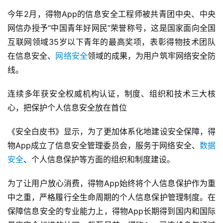
今年2月，得物App的信息安全工程师被共青团中央、中央
网信办授予“中国青年好网民”荣誉称号，这是国家面向全国
互联网领域35岁以下青年的最高奖项，表彰得物技术团队
在信息安全、
网络安全
领域的成果，为用户筑牢网络安全防
线。
连续多年获安全权威机构认证，制度、组织和技术三大核
心，把保护个人信息安全放在首位
《安全白皮书》显示，为了更加体系化地建设安全保障，得
物App成立了信息安全管理委员会，服务于网络安全、
数据
安全
、个人信息保护等方面的组织和制度建设。
为了让用户放心消费，得物App始终将个人信息保护作为重
中之重，严格履行全生命周期的个人信息保护管理制度。在
保障信息安全的专业能力上，得物App长期得到国内和国际