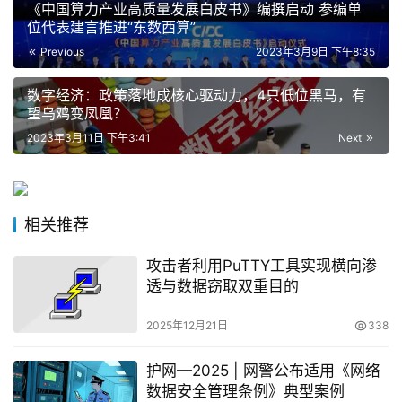
《中国算力产业高质量发展白皮书》编撰启动 参编单
位代表建言推进“东数西算”
Previous
2023年3月9日 下午8:35
数字经济：政策落地成核心驱动力，4只低位黑马，有
望乌鸡变凤凰？
2023年3月11日 下午3:41
Next
相关推荐
攻击者利用PuTTY工具实现横向渗
透与数据窃取双重目的
2025年12月21日
338
护网—2025 | 网警公布适用《网络
数据安全管理条例》典型案例