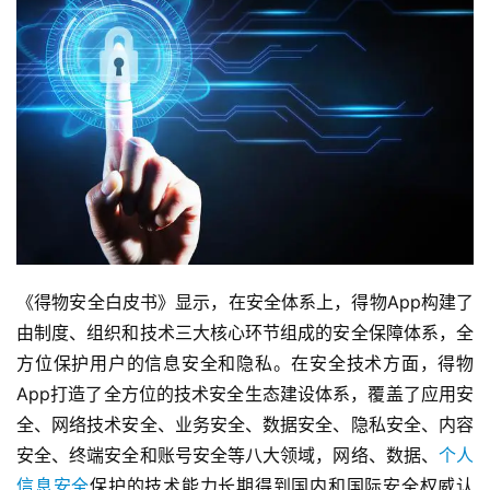
《得物安全白皮书》显示，在安全体系上，得物App构建了
由制度、组织和技术三大核心环节组成的安全保障体系，全
方位保护用户的信息安全和隐私。在安全技术方面，得物
App打造了全方位的技术安全生态建设体系，覆盖了应用安
全、网络技术安全、业务安全、数据安全、隐私安全、内容
安全、终端安全和账号安全等八大领域，网络、数据、
个人
信息安全
保护的技术能力长期得到国内和国际安全权威认