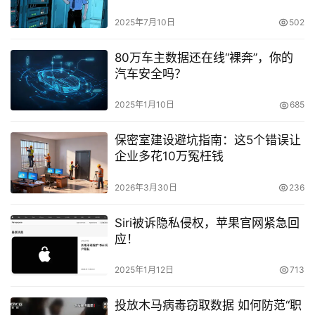
2025年7月10日
502
80万车主数据还在线“裸奔”，你的
汽车安全吗？
2025年1月10日
685
保密室建设避坑指南：这5个错误让
企业多花10万冤枉钱
2026年3月30日
236
Siri被诉隐私侵权，苹果官网紧急回
应！
2025年1月12日
713
投放木马病毒窃取数据 如何防范“职