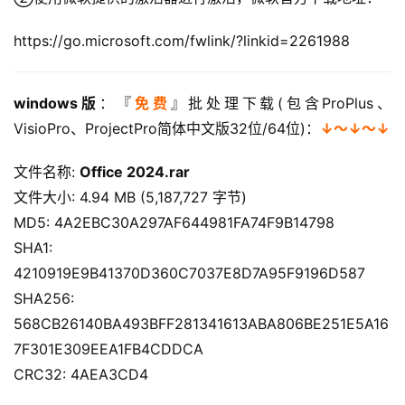
https://go.microsoft.com/fwlink/?linkid=2261988
windows版
：『
免费
』批处理下载(包含ProPlus、
VisioPro、ProjectPro简体中文版32位/64位)：
↓～↓～↓
文件名称: 
Office 2024.rar
文件大小: 4.94 MB (5,187,727 字节)
MD5: 4A2EBC30A297AF644981FA74F9B14798
SHA1: 
4210919E9B41370D360C7037E8D7A95F9196D587
SHA256: 
568CB26140BA493BFF281341613ABA806BE251E5A16
7F301E309EEA1FB4CDDCA
CRC32: 4AEA3CD4