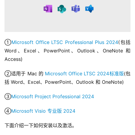
①
Microsoft Office LTSC Professional Plus 2024
(包括 
Word、Excel、PowerPoint、Outlook、OneNote 和 
Access)
②适用于 Mac 的 
Microsoft Office LTSC 2024标准版
(包
括 Word、Excel、PowerPoint、Outlook 和 OneNote)
③
Microsoft Project Professional 2024
④
Microsoft Visio 专业版 2024
下面介绍一下如何安装以及激活。