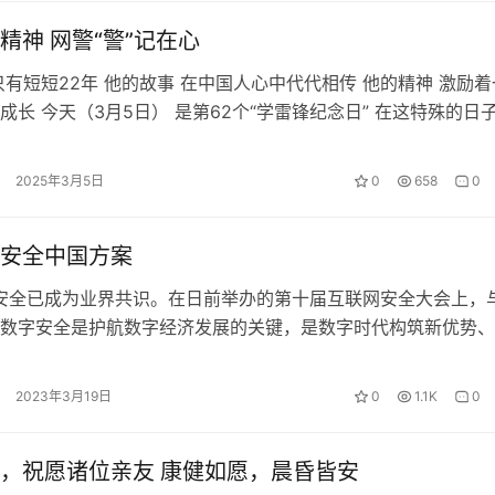
精神 网警“警”记在心
只有短短22年 他的故事 在中国人心中代代相传 他的精神 激励着
成长 今天（3月5日） 是第62个“学雷锋纪念日” 在这特殊的日子
温雷锋精神 雷…
2025年3月5日
0
658
0
安全中国方案
已成为业界共识。在日前举办的第十届互联网安全大会上，
数字安全是护航数字经济发展的关键，是数字时代构筑新优势、
前提，要筑牢适应数字经…
2023年3月19日
0
1.1K
0
，祝愿诸位亲友 康健如愿，晨昏皆安