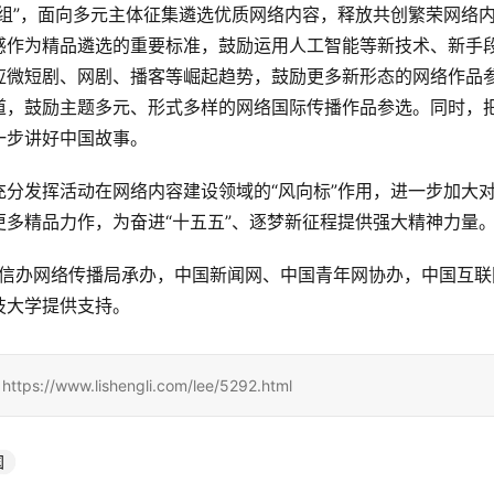
组”，面向多元主体征集遴选优质网络内容，释放共创繁荣网络
感作为精品遴选的重要标准，鼓励运用人工智能等新技术、新手
应微短剧、网剧、播客等崛起趋势，鼓励更多新形态的网络作品
道，鼓励主题多元、形式多样的网络国际传播作品参选。同时，
一步讲好中国故事。
分发挥活动在网络内容建设领域的“风向标”作用，进一步加大
多精品力作，为奋进“十五五”、逐梦新征程提供强大精神力量
网信办网络传播局承办，中国新闻网、中国青年网协办，中国互联
技大学提供支持。
www.lishengli.com/lee/5292.html
国