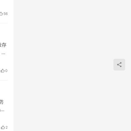
56
及存
提供
0
防
品请
2