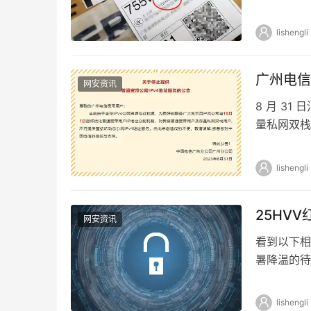
安全和人民
lishengli
广州电信宣
网安资讯
8 月 31
量私网双
普通宽带公网
lishengli
25HV
网安资讯
看到以下相
暑降温的待
及时领取 
lishengli