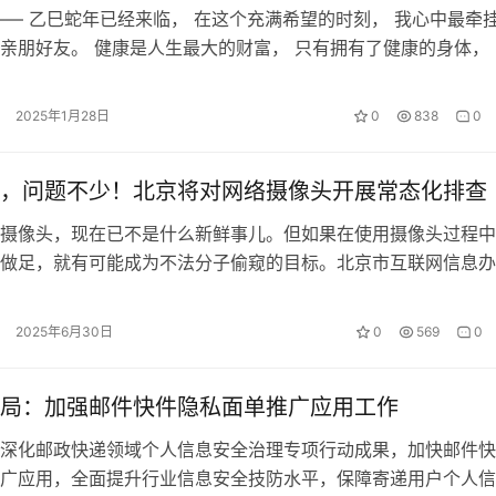
—— 乙巳蛇年已经来临， 在这个充满希望的时刻， 我心中最牵
亲朋好友。 健康是人生最大的财富， 只有拥有了健康的身体， 
求自己的梦想， 享受生…
2025年1月28日
0
838
0
，问题不少！北京将对网络摄像头开展常态化排查
摄像头，现在已不是什么新鲜事儿。但如果在使用摄像头过程中
做足，就有可能成为不法分子偷窥的目标。北京市互联网信息办
京市部分网络摄像头设备开展了远程技…
2025年6月30日
0
569
0
局：加强邮件快件隐私面单推广应用工作
化邮政快递领域个人信息安全治理专项行动成果，加快邮件快
广应用，全面提升行业信息安全技防水平，保障寄递用户个人信