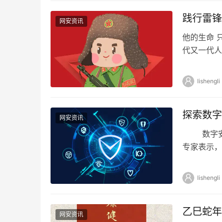
践行雷锋
网安资讯
他的生命 
代又一代人
我们再次重
lishengli
探索数字
网安资讯
数字安全
专家表示，
先新赛道的
lishengli
乙巳蛇年
网安资讯