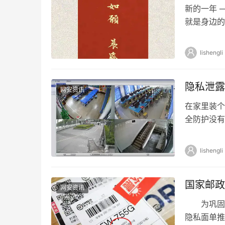
新的一年 
就是身边的
们才能去追
lishengli
隐私泄露
网安资讯
在家里装个
全防护没有
室近日对北
lishengli
国家邮政
网安资讯
为巩固深
隐私面单推