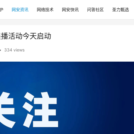
护
网安资讯
网络技术
网安快讯
问答社区
圣力甄选
展播活动今天启动
•
334 views