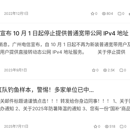
群众切身利益，近日，国家邮政局印发…
2022年12月1日
0
804
0
布 10 月 1 日起停止提供普通宽带公网 IPv4 地址
 日消息，广州电信宣布，自 10 月 1 日起不再为新装普通宽带用户
栈用户提供直接转动态公网 IPv4 地址服务。 关于停止
 IP…
2023年9月1日
0
2.5K
0
V红队钓鱼样本，警惕！多家单位已中…
关邮件标题请谨慎点击！！！转发给你身边同事！！！ 1、关于
办通知 2、关于2025年防暑降温的通知 3、您有一份“国补”商
4、关于开展2025年…
2025年7月11日
0
518
0