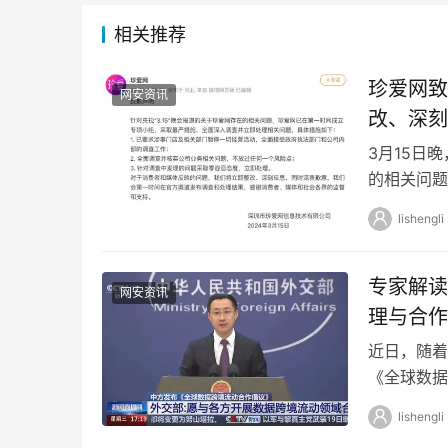
相关推荐
珍爱网致
网安资讯
改、深刻
3月15日
的相关问题
查并立即处
lishengli
专家解读
网安资讯
理与合作
近日，随着
《全球数据
会乌镇峰会
lishengli