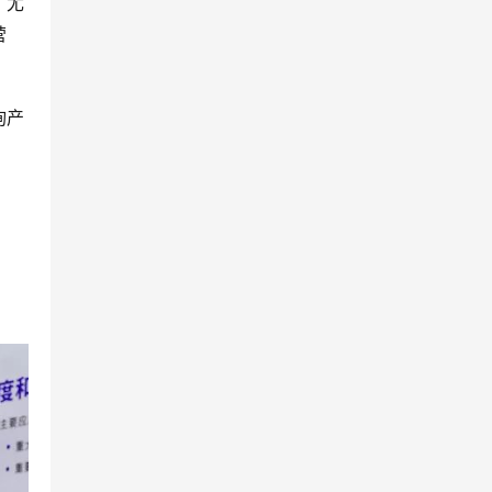
，尤
营
询产