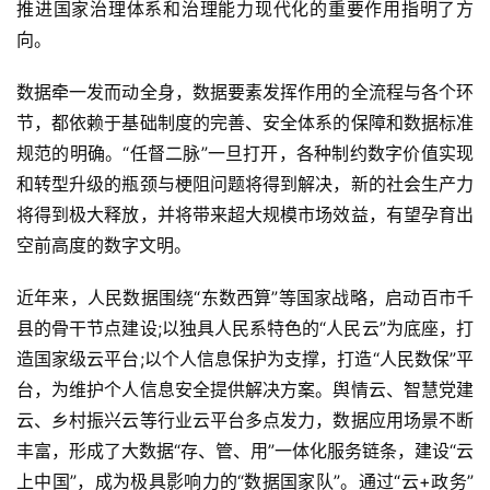
推进国家治理体系和治理能力现代化的重要作用指明了方
向。
数据牵一发而动全身，数据要素发挥作用的全流程与各个环
节，都依赖于基础制度的完善、安全体系的保障和数据标准
规范的明确。“任督二脉”一旦打开，各种制约数字价值实现
和转型升级的瓶颈与梗阻问题将得到解决，新的社会生产力
将得到极大释放，并将带来超大规模市场效益，有望孕育出
空前高度的数字文明。
近年来，人民数据围绕“东数西算”等国家战略，启动百市千
县的骨干节点建设;以独具人民系特色的“人民云”为底座，打
造国家级云平台;以个人信息保护为支撑，打造“人民数保”平
台，为维护个人信息安全提供解决方案。舆情云、智慧党建
云、乡村振兴云等行业云平台多点发力，数据应用场景不断
丰富，形成了大数据“存、管、用”一体化服务链条，建设“云
上中国”，成为极具影响力的“数据国家队”。通过“云+政务”