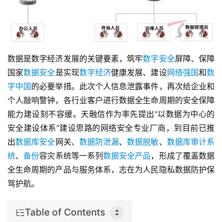
数据是数字经济发展的关键要素，筑牢
数字安全
屏障、保障
国家
数据安全
是实现
数字经济
健康发展、建设
网络强国
和
数
字中国
的必要举措。此次个人信息泄露事件，再次给企业和
个人敲响警钟，各行业客户进行数据全生命周期的安全保障
能力建设刻不容缓。天融信作为率先提出“以数据为中心的
安全建设体系”建设思路的网络安全专业厂商，到目前已推
出
数据库安全
网关、
数据防泄漏
、
数据脱敏
、
数据库审计系
统
、
备份
容灾系统等一系列
数据安全产品
，形成了覆盖数据
全生命周期的产品与服务体系，志在为人民隐私数据防护保
驾护航。
Table of Contents