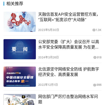
相关推荐
天融信首发API安全运营管控方案，
“互联网+”拓宽诊疗“大动脉”
2023年5月30日
1.3K
公安部党委（扩大）会议召开 以高
水平安全保障高质量发展 为在更高
起点上扎实推动中部地区崛起作贡
献
2024年3月26日
918
北信源坚守网络安全防线 护航数字
经济安全、高质量发展
2022年12月1日
996
网信部门严厉打击整治网络水军问
题