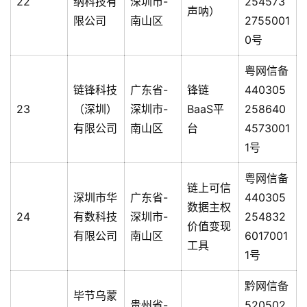
22
纳科技有
深圳市-
254573
声呐）
限公司
南山区
2755001
0号
粤网信备
链锋科技
广东省-
锋链
440305
23
（深圳）
深圳市-
BaaS平
258640
有限公司
南山区
台
4573001
1号
粤网信备
链上可信
深圳市华
广东省-
440305
数据主权
24
有数科技
深圳市-
254832
价值变现
有限公司
南山区
6017001
工具
1号
黔网信备
毕节乌蒙
贵州省-
520502