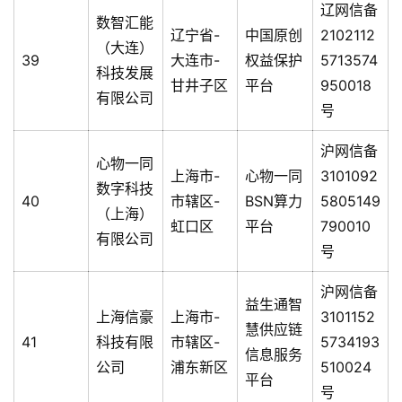
辽网信备
数智汇能
辽宁省-
中国原创
2102112
（大连）
39
大连市-
权益保护
5713574
科技发展
甘井子区
平台
950018
有限公司
号
沪网信备
心物一同
上海市-
心物一同
3101092
数字科技
40
市辖区-
BSN算力
5805149
（上海）
虹口区
平台
790010
有限公司
号
沪网信备
益生通智
上海信豪
上海市-
3101152
慧供应链
41
科技有限
市辖区-
5734193
信息服务
公司
浦东新区
510024
平台
号