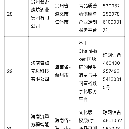
贵州酱乡
贵州省-
高品质酱
520382
烧坊酒业
28
遵义市-
酒供应与
253978
集团有限
仁怀市
企业定制
6109001
公司
服务平台
7号
基于
ChainMa
琼网信备
ker 区块
海南奇点
460400
海南省-
链的民生
29
元境科技
257493
儋州市
消费与共
有限公司
5413001
同富裕数
5号
字化服务
平台
文化版
琼网信备
海南流量
海南省-
权/数字
4601062
方程智能
30
海口市-
商品可溯
595003