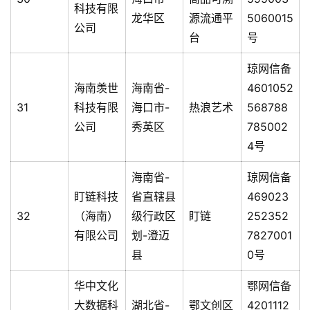
科技有限
龙华区
源流通平
5060015
公司
台
号
琼网信备
海南羡世
海南省-
4601052
31
科技有限
海口市-
热浪艺术
568788
公司
秀英区
785002
4号
海南省-
琼网信备
盯链科技
省直辖县
469023
32
（海南）
级行政区
盯链
252352
有限公司
划-澄迈
7827001
县
0号
华中文化
鄂网信备
大数据科
湖北省-
鄂文创区
4201112