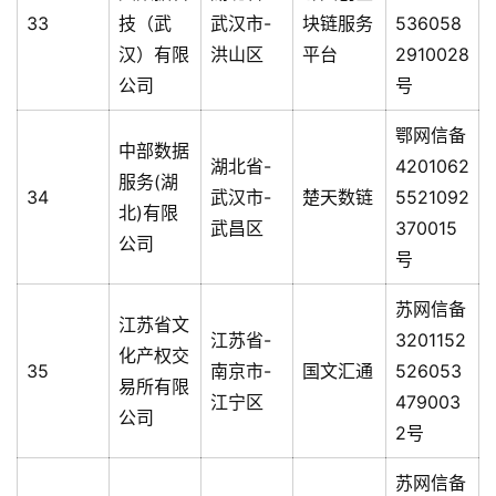
33
技（武
武汉市-
块链服务
536058
汉）有限
洪山区
平台
2910028
公司
号
鄂网信备
中部数据
湖北省-
4201062
服务(湖
34
武汉市-
楚天数链
5521092
北)有限
武昌区
370015
公司
号
苏网信备
江苏省文
江苏省-
3201152
化产权交
35
南京市-
国文汇通
526053
易所有限
江宁区
479003
公司
2号
苏网信备