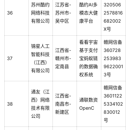
苏州酷约
江苏省-
酷约AI多
320506
36
网络科技
苏州市-
模态大健
2578816
有限公司
吴中区
康平台
682002
X号
看看宇宙
赣网信备
锦星人工
江西省-
基于支付
360728
智能科技
37
赣州市-
宝蚂蚁链
253983
（江西）
定南县
的数据确
9622001
有限公司
权系统
3号
赣网信备
通友（江
江西省-
3601122
西）网络
通联数资
38
南昌市-
5334102
技术有限
OpenC
新建区
830012
公司
号