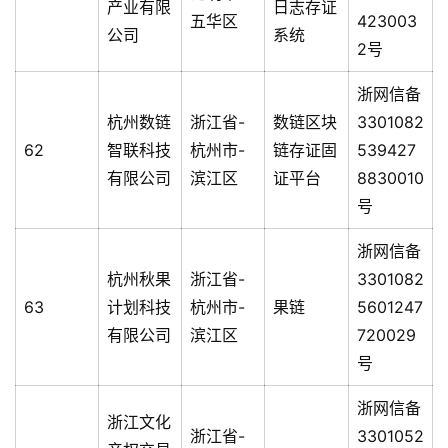
产业有限
日志存证
五华区
423003
公司
系统
2号
浙网信备
杭州数链
浙江省-
数链区块
3301082
62
智联科技
杭州市-
链存证固
539427
有限公司
滨江区
证平台
8830010
号
浙网信备
杭州秋果
浙江省-
3301082
63
计划科技
杭州市-
果链
5601247
有限公司
滨江区
720029
号
浙网信备
浙江文化
浙江省-
3301052