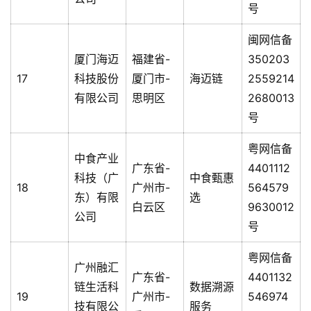
号
闽网信备
厦门海迈
福建省-
350203
17
科技股份
厦门市-
海迈链
2559214
有限公司
思明区
2680013
号
粤网信备
中食产业
广东省-
4401112
科技（广
中食甄惠
18
广州市-
564579
东）有限
选
白云区
9630012
公司
号
粤网信备
广州融汇
广东省-
4401132
链生活科
数据溯源
19
广州市-
546974
技有限公
服务