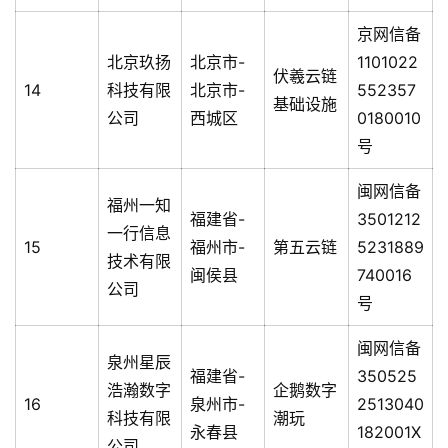
京网信备
北京玖扬
北京市-
1101022
伏羲云链
14
科技有限
北京市-
552357
基础设施
公司
西城区
0180010
号
闽网信备
福州一知
福建省-
3501212
一行信息
15
福州市-
第五云链
5231889
技术有限
闽侯县
740016
公司
号
闽网信备
泉州星辰
福建省-
350525
浩瀚数字
企鹅数字
16
泉州市-
2513040
科技有限
潮玩
永春县
182001X
公司