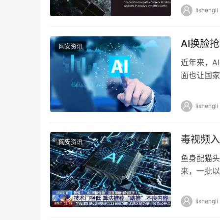
lishengli
AI换脸
网安资讯
近年来，A
面也让国家
相关案例，探
lishengli
毒视频入
网安资讯
鱼身配猫头
来，一批以
大幅或颠覆
lishengli