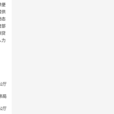
供便
提供
动态
管部
训贷
人力
公厅
书局
公厅