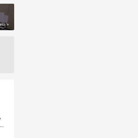
ext
s，
入侵