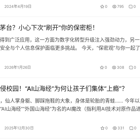
2024年4月19日
0
795
0
抢茅台？小心下次“刷开”你的保密柜！
I得到广泛应用，这一方面为数字化转型升级注入强劲动力，另一
安全与个人信息保护面临更多挑战。 今天，“保密观”与你一起
讨AI时代的“攻”与“防”…
2026年1月26日
0
308
0
侵校园！“AI山海经”为何让孩子们集体“上瘾”？
，仙人掌身躯、脚踩拖鞋的大象，身体是轮胎的青蛙…… 今年以
“AI山海经”“外国山海经”为名的AI魔改（指利用AI技术对原作品
性改编的行为）短视频内…
2025年12月30日
0
331
0