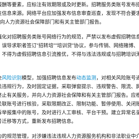
报酬等要素，应标注有效期限或及时更新。招聘服务类账号发布
注信息来源。网络平台应加强发布信息审查巡查，发现不符合要
，向人力资源社会保障部门和有关主管部门报告。
强化对招聘服务类账号网络行为的规范，严禁以发布虚假招聘信
误导求职者签订“招转培”“培训贷”协议，参与传销、网络赌博、
，不得为虚假招聘信息引流推优，不得与违法违规或与招聘培训
全
风险识别
模型，加强招聘信息发布
动态监测
，对相关风险账号
法违规行为，及时固定证据，采取弹窗提示、违规警告、限流、
终止有关服务，并向人力资源社会保障和有关主管部门报告。应
关联账号进行核验，采取限期改正、限制功能、暂停使用、关闭
诉举报集中的账号，及时进行人工审核、平台干预。建立异常名
号迁移等方式，重新发布招聘信息。
为的规范管理，对涉嫌违法违规人力资源服务机构和非法职业中