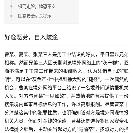
铤而走险，惶恐不安
国家安全机关提示
好逸恶劳，自入歧途
曹某、夏某、张某三人是务工中结识的好友，平日里以兄弟
相称。然而兄弟三人因长期浏览境外网络上的“灰产群”，逐
渐不满足于正常工作带来的报酬收入，认为凭借自己的“聪
明”，可以在“灰色产业”中找到挣大钱的“捷径”。一次偶然的
机会，曹某在境外网络平台上结识了一名境外间谍情报机关
人员。对方与曹某“一见如故”，并热情地向曹某提供了一份
搜集境内军事目标信息的工作，许以高额报酬。尽管曹某十
分清楚这其中的犯罪性质，也明确知道对方是境外间谍情报
机关人员，但面对金钱的诱惑，曹某还是选择将国家安全和
法律抛之脑后，主动充当起对方的“马前卒”，按照对方的指