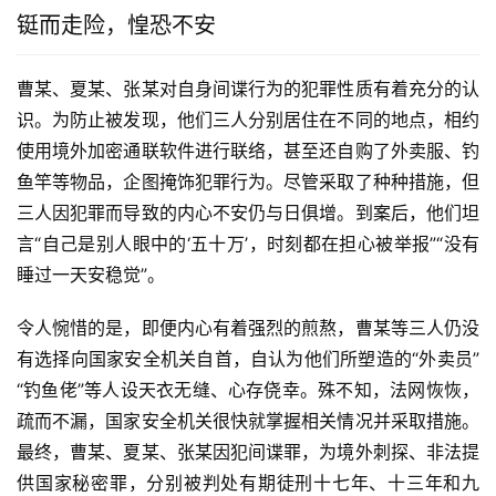
铤而走险，惶恐不安
曹某、夏某、张某对自身间谍行为的犯罪性质有着充分的认
识。为防止被发现，他们三人分别居住在不同的地点，相约
使用境外加密通联软件进行联络，甚至还自购了外卖服、钓
鱼竿等物品，企图掩饰犯罪行为。尽管采取了种种措施，但
三人因犯罪而导致的内心不安仍与日俱增。到案后，他们坦
言“自己是别人眼中的‘五十万’，时刻都在担心被举报”“没有
睡过一天安稳觉”。
令人惋惜的是，即便内心有着强烈的煎熬，曹某等三人仍没
有选择向国家安全机关自首，自认为他们所塑造的“外卖员”
“钓鱼佬”等人设天衣无缝、心存侥幸。殊不知，法网恢恢，
疏而不漏，国家安全机关很快就掌握相关情况并采取措施。
最终，曹某、夏某、张某因犯间谍罪，为境外刺探、非法提
供国家秘密罪，分别被判处有期徒刑十七年、十三年和九