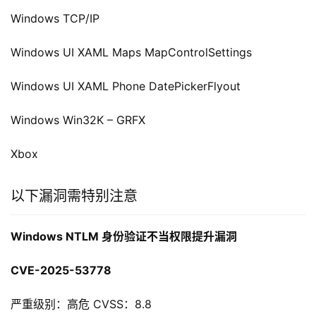
Windows TCP/IP
Windows UI XAML Maps MapControlSettings
Windows UI XAML Phone DatePickerFlyout
Windows Win32K – GRFX
Xbox
以下漏洞需特别注意
Windows NTLM 身份验证不当权限提升漏洞
CVE-2025-53778
严重级别：高危 CVSS：8.8