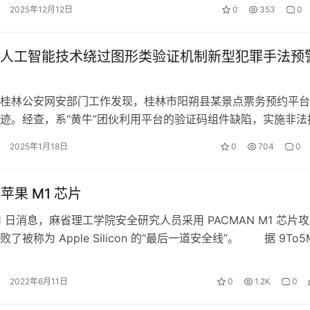
法规，我局制定了《能源行业…
2025年12月12日
0
353
0
人工智能技术绕过图形类验证机制新型犯罪手法预
桂林公安网安部门工作发现，桂林市阳朔县某景点票务预约平台
迹。经查，系“黄牛”团伙利用平台的验证码组件缺陷，实施非法
西桂林公安网安部门通过调查，成功…
2025年1月18日
0
704
0
破苹果 M1 芯片
1 日消息，麻省理工学院安全研究人员采用 PACMAN M1 芯片攻
了被称为 Apple Silicon 的“最后一道安全线”。 据 9To5
2022年6月11日
0
1.2K
0