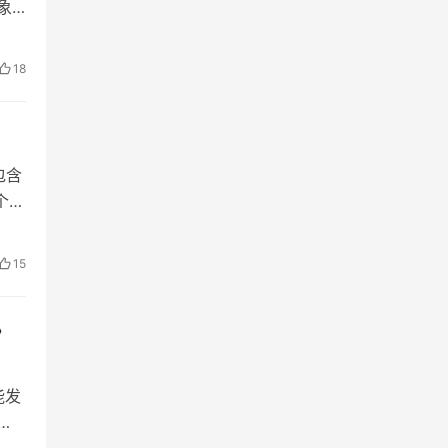
象
18
包含
个信
15
》
能发