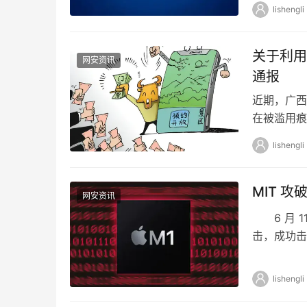
法》等法律
lishengli
关于利用
网安资讯
通报
近期，广西
在被滥用痕
票行为。广
lishengli
MIT 攻
网安资讯
6 月 1
击，成功击败
…
lishengli