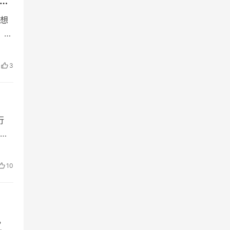
…
想
 今
3
行
统
10
，