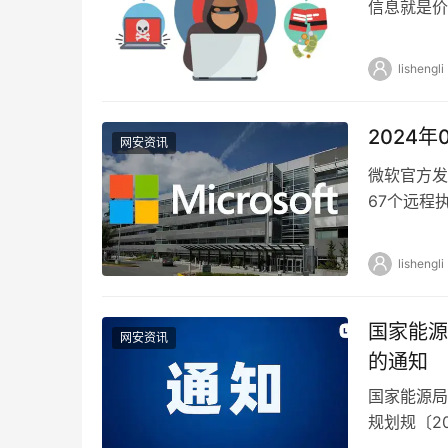
信息就是价
和品牌以及
lishengli
2024
网安资讯
微软官方发
67个远程
息泄露漏洞
lishengli
国家能源
网安资讯
的通知
国家能源局
规划规〔2