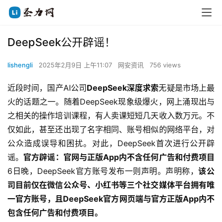
DeepSeek公开辟谣！
lishengli
2025年2月9日 上午11:07
网安资讯
756 views
近段时间，国产AI公司
DeepSeek深度求索
无疑是市场上最
火的话题之一。随着DeepSeek现象级爆火，网上涌现出与
之相关的操作培训课程，有人卖课短短几天收入数万元。不
仅如此，甚至还出现了名字相同、账号相似的网络平台，对
公众造成误导和困扰。对此，DeepSeek首次进行公开辟
谣。
官方辟谣：官网与正版App内
不含任何广告和付费项目
6日晚，DeepSeek官方账号发布一则声明。声明称，
该公
司目前仅在
微信公众号、小红书等三个社交媒体平台
拥有唯
一官方账号，且DeepSeek官方网页端与官方正版A
pp内不
包含任何广告和付费项目。