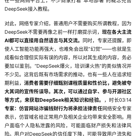
在一些网购平台上，不少商家打着“本地部署”的概念兜售
DeepSeek接入教程。
对此，网络专家介绍，普通用户不需要购买所谓教程，因为
DeepSeek不需要再像之前一样打磨提示词，
现在各大主流
AI都可以直接用自然语言与其交流。
同时，专家还提醒，即
使人工智能功能再强大，也难免会出现“幻觉”——也就是生
成看似合理但实际有误的内容，所以对其生成的内容，务必
要加以鉴别。“DeepSeek爆火，培训课火热”的类似情况并
不少见。这背后既有市场需求的推动，也有一些人在追求短
期利益，
消费者需要仔细甄别课程质量和性价比，避免被夸
大其词的宣传所误导。其次，可以通过自学、参与开源社区
等方式，来获取DeepSeek相关知识和经验。
，时长03:14
专家：仿冒网站诈骗钱财行为将承担法律责任
网络安全专家
表示，仿冒域名给正常用户及相关企业均带来安全影响。用
户面临个人隐私泄露的风险，可能面临财产损失和法律风
险。用户对DeepSeek的信任度下降，可能导致用户流失和