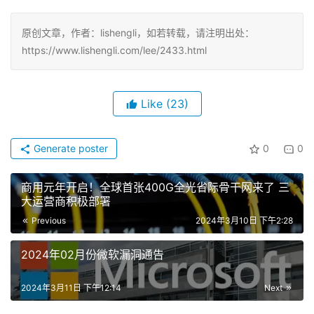
原创文章，作者：lishengli，如若转载，请注明出处：
https://www.lishengli.com/lee/2433.html
Like
(23)
Generate poster
0
0
商用元年开启！全球首张400G全光省际骨干网来了 三
大运营商积极部署
Previous
2024年3月10日 下午2:28
2024年02月份微软漏洞通告
2024年3月11日 下午12:14
Next