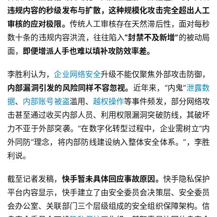
违规内容的秒级发布与扩散，这种规模化攻击完全超出人工
审核的应对极限。
传统人工审核存在天然滞后性，面对每秒
数十条的违规内容洪流，往往陷入
“封禁不及新增”
的被动局
面，
即便增派人手也难以填补攻防效率差。
李胜利认为，
企业网络安全
升级不能仅聚焦外部攻击防御，
内部漏洞引发的风险同样不容忽视。
近年来，“内鬼”
泄露数
据
、
内部账号被盗
滥用、
越权操作
等事件频发，部分网络攻
击甚至通过收买内部人员、利用权限漏洞突破防线，其破坏
力不亚于外部突袭。“在数字化转型过程中，企业需树立“内
外同防”理念，将内部防线建设纳入整体安全体系。”，李胜
利说。
截至记者发稿，
快手暂未具体回应事故原因。
快手隐私保护
平台内容显示，快手建立了由安全委员会决策层、安全委员
会办公室、关联部门三个层级组成的安全组织保障架构。信