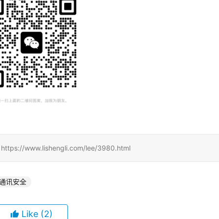
www.lishengli.com/lee/3980.html
通讯安全
Like
(2)