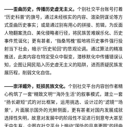
——歪曲历史，传播历史虚无主义。
个别社交平台账号打着
“历史科普”的旗号，通过未经核实的内容、渲染阴谋论等方
式歪曲历史事实；或是通过别有用心的拼接、剪辑，为反面
人物翻案洗白、美化侵略者行径，将民族苦难娱乐化、历史
事件荒诞化；更有甚者，“指桑骂槐”般地将历史事件强行投
射当下社会，暗示“历史轮回”的悲观论调。通过算法的精准
推送，此类内容在特定受众中裂变，潜移默化中传播错误认
知，企图让网民陷入历史虚无主义的陷阱，进而质疑民族发
展历程，削弱文化自信。
——崇洋媚外，贬损民族文化。
个别社交平台内容创作者精
心构筑了一套“精致文明”“海外生活”的叙事模式，建立一套
“扬长避短”式的对比框架，运用挑选、设计过的“滤镜”“场
景”，片面展示国外的光鲜侧面，更有甚者对国内发展成就
选择性失明，故意对发展中的阶段性不足进行刻意夸大甚至
无中生有，企图在社交平台上煽动“国外的月亮更圆”的扭曲