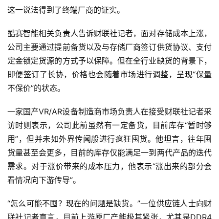
这一说法得到了终端厂商的证实。
酷赛智能相关负责人告诉财联社记者，面对存储成本上涨，
公司主要通过提前备货以及与存储厂商签订供货协议、支付
定金锁定货源的方式予以保障。但在全行业缺货的背景下，
即便签订了长协，价格也会随着市场进行调整，呈现“保量
不保价”的状态。
一家国产VR/AR设备制造商市场负责人在接受财联社记者采
访时则表示，公司此前虽然有一定备货，目前库存“暂时够
用”，但并未如外界传闻般进行疯狂囤货。他坦言，往年囤
货量甚至会更多，目前的库存仅能满足一到两代产品的迭代
需求。对于涨价带来的成本压力，他表示“涨出来的部分会
看情况向下游传导”。
“怎么可能不囤？现在的问题是缺货。”一位供应链人士向财
联社记者直言，目前上游原厂产能极其紧张，尤其是DDR4