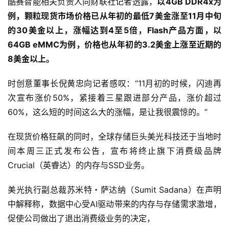
酷赛智能相关负责人向财联社记者透露，
以4GB DDR4x为
例，颗粒现货市场价格已从年初的最低7美金涨至11月中旬
的30美金以上，涨幅达到4至5倍，Flash产品方面，以
64GB eMMC为例，价格也从年初的3.2美金上涨至近期的
8美金以上。
时创意董事长倪黄忠向记者感叹：“11月初的时候，闪迪再
次宣布涨价50%，紧接着三星跟进部分产品，涨价超过
60%，这么短的时间这么大的涨幅，是让我很震惊的。”
在现货价格狂飙的同时，全球存储巨头美光科技还于当地时
间本周三正式发布公告，宣布将终止旗下消费级品牌
Crucial（英睿达）的内存与SSD业务。
美光执行副总裁苏米特・萨达纳（Sumit Sadana）在声明
中解释称，数据中心受AI驱动带来的内存与存储需求激增，
促使公司做出了退出消费级业务的决定，