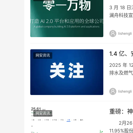
3 月 1
澜舟科技宣
场董事长、
lishengli
1.4 
网安资讯
2025 
排水及燃气
13893.8
lishengli
重磅：神
网安资讯
2月26日
11.95%