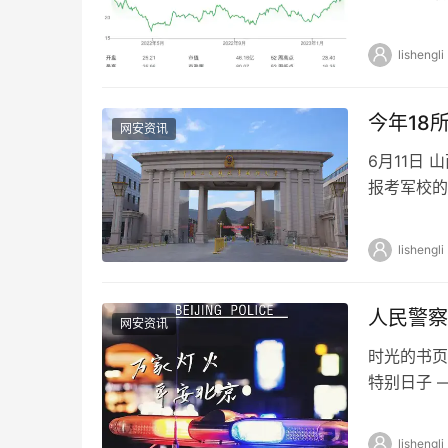
Tech…
lishengli
今年18
网安资讯
6月11日
报考军校的
年，军队院
lishengli
人民警察
网安资讯
时光的书页
特别日子 
的人民警察 
lishengli