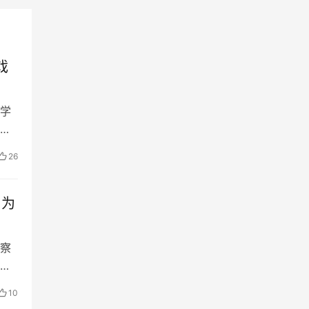
戏
学
，
26
 为
考察
10