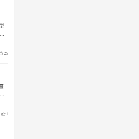
大型
业
25
查
1