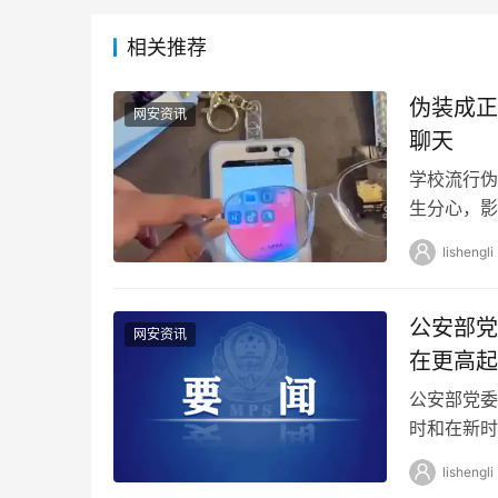
相关推荐
伪装成正
网安资讯
聊天
学校流行伪
生分心，影
建议家长投
lishengli
公安部党
网安资讯
在更高起
公安部党委
时和在新时
见。会议强
lishengli