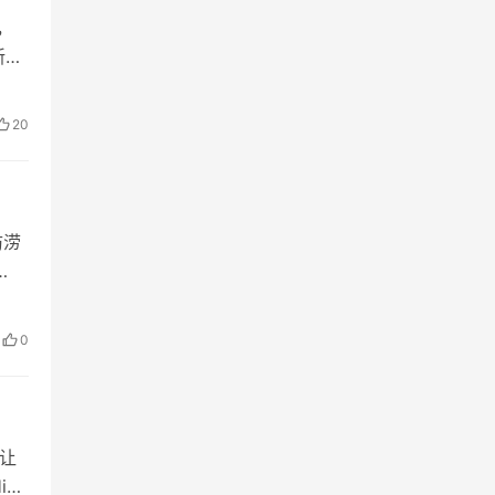
，
新工
20
防涝
0
让
igh