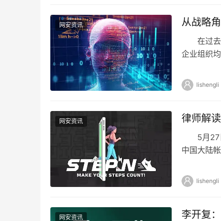
从战略角
网安资讯
在过去几个月
企业组织均
而言，想做
lishengli
律师解读
网安资讯
5月27日，
中国大陆帐
StepN 
lishengli
李开复：
网安资讯