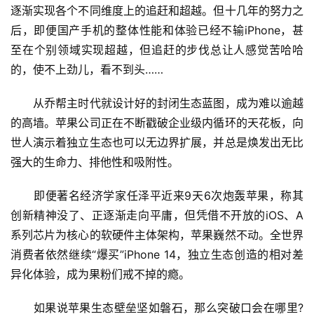
逐渐实现各个不同维度上的追赶和超越。但十几年的努力之
后，即便国产手机的整体性能和体验已经不输iPhone，甚
至在个别领域实现超越，但追赶的步伐总让人感觉苦哈哈
的，使不上劲儿，看不到头……
　　从乔帮主时代就设计好的封闭生态蓝图，成为难以逾越
的高墙。苹果公司正在不断戳破企业级内循环的天花板，向
世人演示着独立生态也可以无边界扩展，并总是焕发出无比
强大的生命力、排他性和吸附性。
　　即便著名经济学家任泽平近来9天6次炮轰苹果，称其
创新精神没了、正逐渐走向平庸，但凭借不开放的iOS、A
系列芯片为核心的软硬件主体架构，苹果巍然不动。全世界
消费者依然继续“爆买”iPhone 14，独立生态创造的相对差
异化体验，成为果粉们戒不掉的瘾。
　　如果说苹果生态壁垒坚如磐石，那么突破口会在哪里?