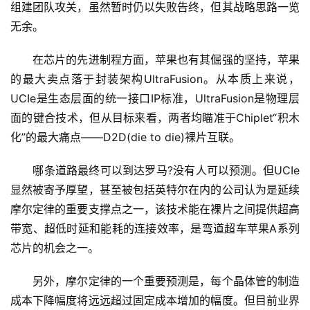
组建团队攻关，虽然暂时仍以失败告终，但其战略思路一览
无余。
　　在芯片的先进制程方面，苹果也有其倔强的坚持，苹果
的最大卖点落于封装架构UltraFusion。从本质上来说，
UCIe是生态层面的统一接口IP标准，UltraFusion是物理层
面的键合技术，但从目标来看，两者均瞄准于Chiplet“积木
化”的最大痛点——D2D(die to die)裸片互联。
　　哪条道路最终可以到达罗马?没有人可以预测。但UCIe
显然被寄予厚望，甚至被包括英特尔在内的公司认为是延续
摩尔定律的重要支撑点之一，该技术能在裸片之间提供超高
带宽、超低时延和能耗的连接效率，是弯道超车苹果A系列
芯片的机会之一。
　　另外，摩尔定律的一个重要预测是，每个晶体管的制造
成本下降幅度将远远超过固定成本增加的幅度。但目前业界