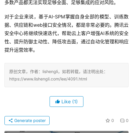
多数产品都无法实现足够全面、足够集成的应对风险。
对于企业来说，基于AI-SPM掌握自身全部的模型、训练数
据、供应链和web接口安全情况，都是非常必要的。腾讯云
安全中心将继续快速迭代，帮助云上客户增强AI系统的安全
性、提升防御主动性、降低攻击面，通过自动化管理和响应
提升运营效率。
原创文章，作者：lishengli，如若转载，请注明出处：
https://www.lishengli.com/lee/4091.html
Like
(1)
Generate poster
0
0