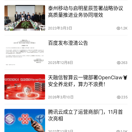
泰州移动与启明星辰签署战略协议
高质量推进业务协同增效
2023年3月3日
1.2K
百度发布澄清公告
2025年12月8日
263
天融信智算云一键部署OpenClaw🦞
安全养龙虾，算力不浪费！
2026年3月10日
235
腾讯云成立了运营商部门，11月首
次亮相
2022年12月3日
1.0K