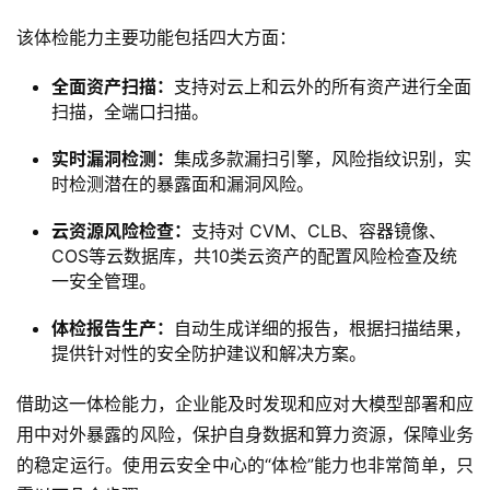
该体检能力主要功能包括四大方面：
全面资产扫描：
支持对云上和云外的所有资产进行全面
扫描，全端口扫描。
实时漏洞检测：
集成多款漏扫引擎，风险指纹识别，实
时检测潜在的暴露面和漏洞风险。
云资源风险检查：
支持对 CVM、CLB、容器镜像、
COS等云数据库，共10类云资产的配置风险检查及统
一安全管理。
体检报告生产：
自动生成详细的报告，根据扫描结果，
提供针对性的安全防护建议和解决方案。
借助这一体检能力，企业能及时发现和应对大模型部署和应
用中对外暴露的风险，保护自身数据和算力资源，保障业务
的稳定运行。使用云安全中心的“体检”能力也非常简单，只