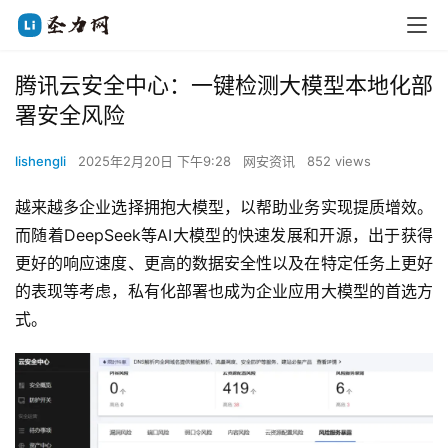
腾讯云安全中心：一键检测大模型本地化部
署安全风险
lishengli
2025年2月20日 下午9:28
网安资讯
852 views
越来越多企业选择拥抱大模型，以帮助业务实现提质增效。
而随着DeepSeek等AI大模型的快速发展和开源，出于获得
更好的响应速度、更高的数据安全性以及在特定任务上更好
的表现等考虑，私有化部署也成为企业应用大模型的首选方
式。