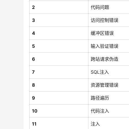
2
代码问题
3
访问控制错误
4
缓冲区错误
5
输入验证错误
6
跨站请求伪造
7
SQL注入
8
资源管理错误
9
路径遍历
10
代码注入
11
注入