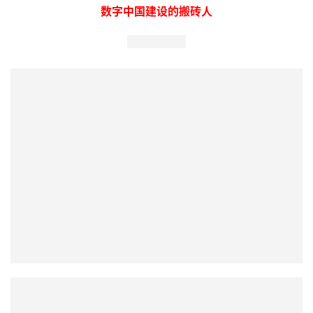
好了，大厦的设计图我们讲完了
接下来干什么呢？当然是去搬砖喽
IT人从此又有了一个新身份
数字中国建设的搬砖人