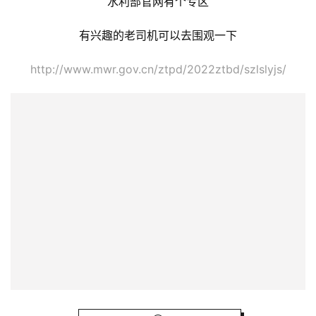
关于“
数字孪生流域
”建设
水利部官网有个专区
有兴趣的老司机可以去围观一下
http://www.mwr.gov.cn/ztpd/2022ztbd/szlslyjs/