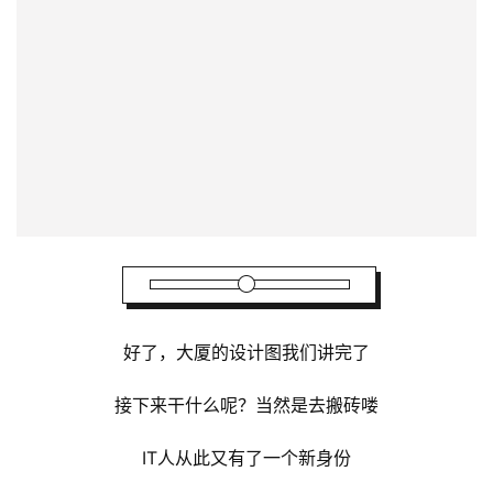
被美国列入出口管制和制裁黑名单
（包括龙芯、盛科、浪潮、第四范式等）
所以，建承重墙必须靠我们自己来搬砖
对
信创企业、国产安全企业
来讲
既充满机遇，又任重道远