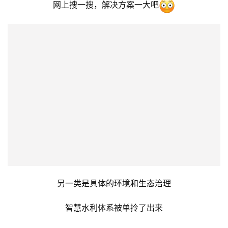
➎ 建设绿色智慧的数字生态文明
这部分感觉更像是数字环保的范畴
一类是生态环境信息化基础能力的建设
比如自然资源三维立体“一张图”、国土空间基础信息平台
这对GIS相关企业算是重大利好
（但这些砖也早有不少厂商在搬了）
网上搜一搜，解决方案一大吧