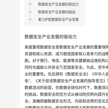
数据安全产业发展的驱动力
数据安全产业发展的挑战
着力护航数据安全产业发展
数据安全产业发展的驱动力
高度重视数据安全是数据安全产业发展的重要保
资源和核心资源，成为塑造国家核心竞争力的战
剧。对于银行、电信、能源等关键基础设施机构
同时也威胁公共安全乃至国家安全。为此，党中
业的重要性。先后颁布《数据安全法》《中华人
条”、《关于促进数据安全产业发展的指导意见
数据流动的前提，在数据全球化时代下，数据流
的挑战，数据安全防控方式从被动防控转向提升
全，准确把握数据安全形式、内容和态势的变化
动数据自由流动，维护国家网络主权和国家安全