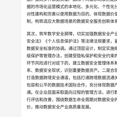
据的市场化运营模式的本地化、多元化、个性化
对性建构和完善以使用数据为目的、体现数据价
制，构筑适应大数据场景的数据安全服务创新体
其次，筑牢数字安全屏障，切实加强数据安全产
安全法》《个人信息保护法》等法律法规要求，
数据安全标准的协调。通过顶层设计，制定实施
级保护等管理办法，创建受隐私保护和安全约束
环节风险进行对症下药，建立数据安全管理体系
系、数据安全现状，识别重要数据资产。二是合
打造数据跨境安全通道，包括打通跨境数据流通
包容和公平的数据技术国际合作，充分体现数据
通。在企业层面采取面向过程的管理方法，进行
行评估和改善，围绕数据生命全周期对数据安全
价，推动数据安全产业高质量发展。