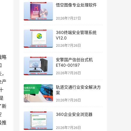
悟空图像专业处理软件
2026年7月27日
360终端安全管理系统
V12.0
2026年7月26日
战略
安擎国产信创台式机
加
ET40-00197
失，
2026年7月26日
全产
轨道交通行业安全解决方
十
案
是
2026年7月26日
了新
安
360企业安全浏览器
极推
2026年7月26日