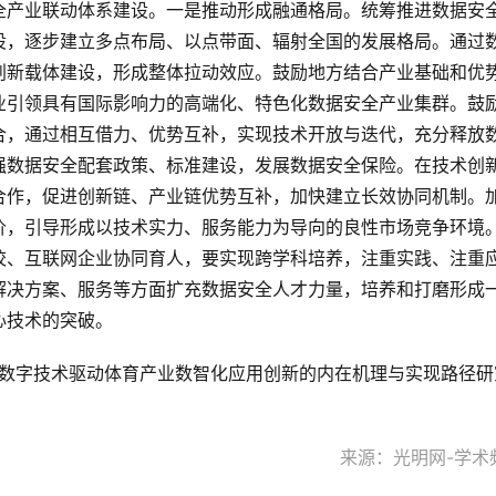
全产业联动体系建设。一是推动形成融通格局。统筹推进数据安
设，逐步建立多点布局、以点带面、辐射全国的发展格局。通过
创新载体建设，形成整体拉动效应。鼓励地方结合产业基础和优
业引领具有国际影响力的高端化、特色化数据安全产业集群。鼓
合，通过相互借力、优势互补，实现技术开放与迭代，充分释放
强数据安全配套政策、标准建设，发展数据安全保险。在技术创
合作，促进创新链、产业链优势互补，加快建立长效协同机制。
价，引导形成以技术实力、服务能力为导向的良性市场竞争环境
校、互联网企业协同育人，要实现跨学科培养，注重实践、注重
解决方案、服务等方面扩充数据安全人才力量，培养和打磨形成
心技术的突破。
：数字技术驱动体育产业数智化应用创新的内在机理与实现路径研
来源：光明网-学术