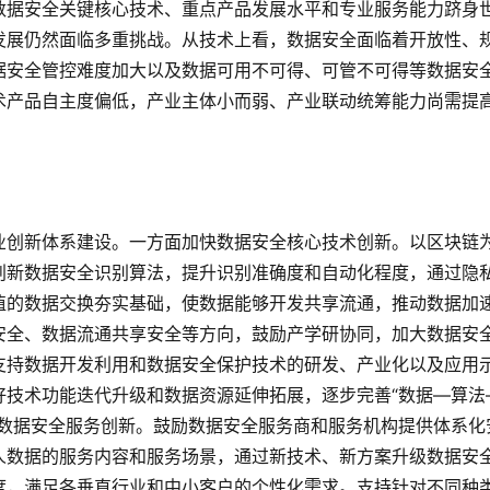
数据安全关键核心技术、重点产品发展水平和专业服务能力跻身
发展仍然面临多重挑战。从技术上看，数据安全面临着开放性、
据安全管控难度加大以及数据可用不可得、可管不可得等数据安
术产品自主度偏低，产业主体小而弱、产业联动统筹能力尚需提
业创新体系建设。一方面加快数据安全核心技术创新。以区块链
创新数据安全识别算法，提升识别准确度和自动化程度，通过隐
值的数据交换夯实基础，使数据能够开发共享流通，推动数据加
安全、数据流通共享安全等方向，鼓励产学研协同，加大数据安
支持数据开发利用和数据安全保护技术的研发、产业化以及应用
好技术功能迭代升级和数据资源延伸拓展，逐步完善“数据—算法
动数据安全服务创新。鼓励数据安全服务商和服务机构提供体系化
人数据的服务内容和服务场景，通过新技术、新方案升级数据安
度，满足各垂直行业和中小客户的个性化需求。支持针对不同种