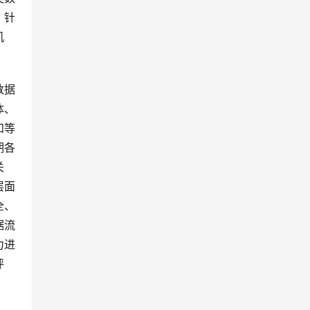
，针
机
数据
体、
和等
期各
关
层面
全、
据流
力进
评