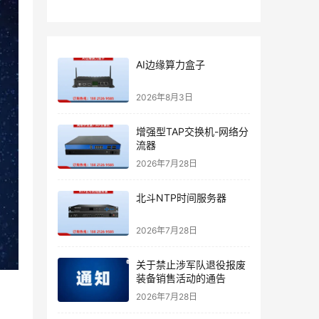
AI边缘算力盒子
2026年8月3日
增强型TAP交换机-网络分
流器
2026年7月28日
北斗NTP时间服务器
2026年7月28日
关于禁止涉军队退役报废
装备销售活动的通告
2026年7月28日