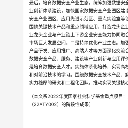
最后，培育数据安全产业生态，统筹加强数据安
业创新体系建设，加快国家数据安全产业园区建
安全产业园区、应用先进示范区、重点实验室等
围绕关键技术产品和重点领域应用，打造龙头企
业龙头企业与产业链上下游企业安全能力协同融
市场巨大发展空间。二是持续优化产业生态。加
产品研发、应用推广、高端人才等方面深化交流
数据安全产品、服务、建设等产业创新与应用评
是培育数据安全人才。实施体系化培养，实现高
和对前沿技术的学习。围绕数据安全技术产品、
实力雄厚的研究和工程化团队，推动实现关键核
（本文系2022年度国家社会科学基金重点项目
（22ATY002）的阶段性成果）