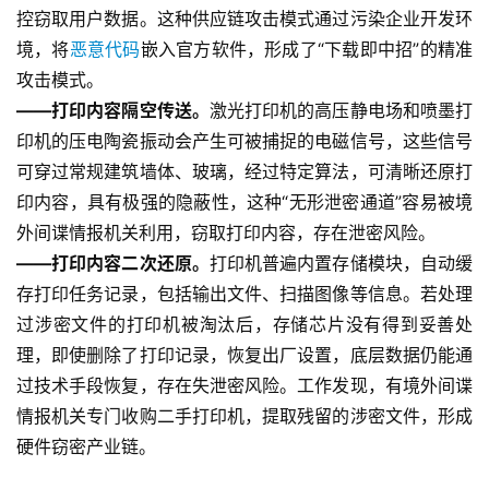
控窃取用户数据。这种供应链攻击模式通过污染企业开发环
境，将
恶意代码
嵌入官方软件，形成了“下载即中招”的精准
攻击模式。
——打印内容隔空传送。
激光打印机的高压静电场和喷墨打
印机的压电陶瓷振动会产生可被捕捉的电磁信号，这些信号
可穿过常规建筑墙体、玻璃，经过特定算法，可清晰还原打
印内容，具有极强的隐蔽性，这种“无形泄密通道”容易被境
外间谍情报机关利用，窃取打印内容，存在泄密风险。
——打印内容二次还原。
打印机普遍内置存储模块，自动缓
存打印任务记录，包括输出文件、扫描图像等信息。若处理
过涉密文件的打印机被淘汰后，存储芯片没有得到妥善处
理，即使删除了打印记录，恢复出厂设置，底层数据仍能通
过技术手段恢复，存在失泄密风险。工作发现，有境外间谍
情报机关专门收购二手打印机，提取残留的涉密文件，形成
硬件窃密产业链。