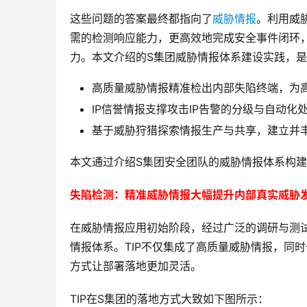
这些问题的答案最终都指向了
威胁情报
。利用威
需的检测响应能力，更高效地完成安全事件闭环
力。本文介绍的S集团威胁情报体系建设实践，
高质量威胁情报精准检出内部失陷终端，为高
IP信誉情报支撑攻击IP告警的分级与自动化
基于威胁狩猎探索情报生产与共享，建立并
本文通过介绍S集团安全团队的威胁情报体系构
失陷检测：精准威胁情报大幅提升内部真实威胁发
在威胁情报应用初始阶段，经过广泛的调研与测试
情报体系。TIP不仅集成了高质量威胁情报，同时
方式让部署落地更加灵活。
TIP在S集团的落地方式大致如下图所示：