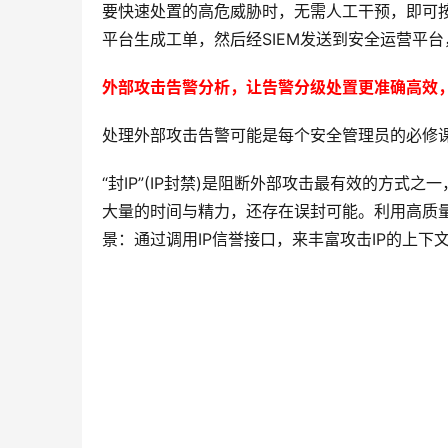
要快速处置的高危威胁时，无需人工干预，即可按
平台生成工单，然后经SIEM发送到安全运营平
外部攻击告警分析，让告警分级处置更准确高效，
处理外部攻击告警可能是每个安全管理员的必修
“封IP”(IP封禁)是阻断外部攻击最有效的方式
大量的时间与精力，还存在误封可能。利用高质量
景：通过调用IP信誉接口，来丰富攻击IP的上下