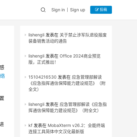
Sign in
Sign up
投稿
lishengli
发表在
关于禁止涉军队退役报废
装备销售活动的通告
lishengli
发表在
Office 2024商业预览
版，正式推出！
感
络
15104216530
发表在
应急管理部解读
《应急指挥通信保障能力建设规范》（附
全文）
置
lishengli
发表在
应急管理部解读《应急指
挥通信保障能力建设规范》（附全文）
进
kf
发表在
MobaXterm v26.2：全能终端
连接工具简体中文汉化最新版