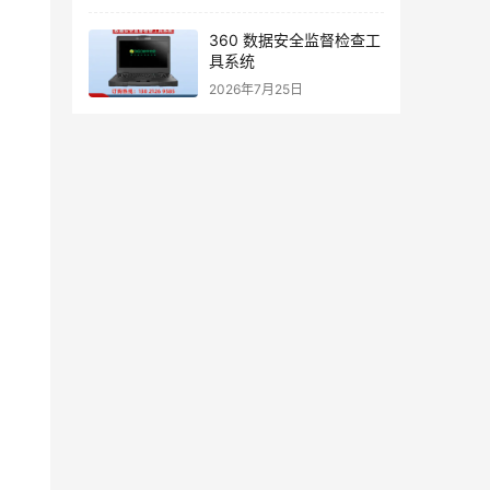
360 数据安全监督检查工
具系统
2026年7月25日