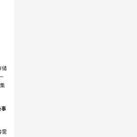
存储
一
现集
备事
等需