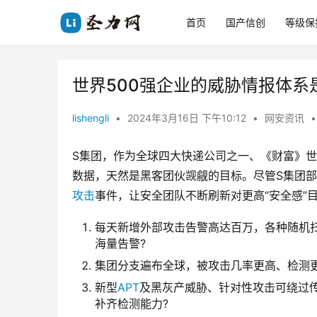
首页
国产信创
等级保
世界500强企业的威胁情报体系
lishengli
•
2024年3月16日 下午10:12
•
网安资讯
•
S集团，作为全球四大快递公司之一、《财富》世
数据，天然是黑客团伙觊觎的目标。尽管S集团
攻击
事件，让安全团队不断刷新对更高“安全感”
每天新增外部攻击告警高达百万，各种随机
海量告警?
集团分支遍布全球，被攻击几率更高、检测
新型
APT
及黑灰产威胁、针对性攻击可绕过
补齐检测能力?