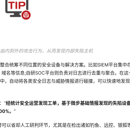
检出由内到外的攻击行为，从而发现内部失陷主机
整合统筹不同位置的安全设备与解决方案。比如SIEM平台集中
IP、域名等信息;自研SOC平台则负责对日志进行去重与聚合。在这
平台中，自动将各类安全日志与威胁情报进行碰撞，可以快速地发
：“
经统计安全运营发现工单，基于微步基础情报发现的失陷设
00%。
”
的告警可以省却人工研判环节，尤其是在检出诸如钓鱼、远控、银狐