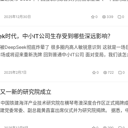
业”两项核心榜单。绿盟…
2025年12月30日
0
339
0
Seek时代，中小IT公司生存受到哪些深远影响？
被DeepSeek彻底炸晕了 很多圈内高人敏锐意识到 这就是一场
T市场或将迎来重新洗牌 回到普通中小IT公司 面对变局，我们该怎
被市场淘汰？并抓…
2025年2月7日
0
722
0
又一新的研究院成立
日，中国铁建海洋产业技术研究院在横琴粤澳深度合作区正式揭牌
建党委常委、副总裁黄昌富出席仪式并为研究院揭牌。 据悉，
作为研究院的建设与运营主体。该…
2025年12月6日
0
290
0