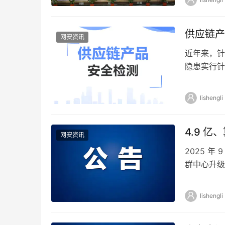
供应链产
网安资讯
近年来，针
隐患实行针
入贯彻《网
lishengli
4.9 
网安资讯
2025 
群中心升级
元。 项目
lishengli