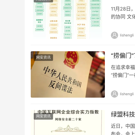
11月28
的协同 文
会。在本次
lishengli
“捞偏门
网安资讯
在追求幸福
“捞偏门”
渊。近日，
lishengli
绿盟科技
网安资讯
近日，中国
布会，会上