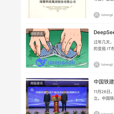
前二十家企
lishengli
Deep
网安资讯
过年几天，
的变局 I
做 如何不
lishengli
中国铁建
网安资讯
11月26
立。中国铁
铁建港航局
lishengli