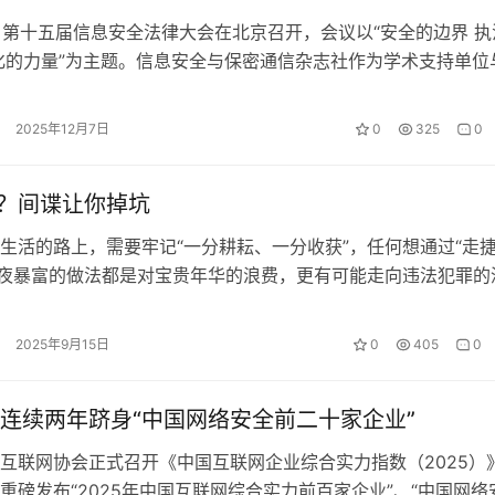
日，第十五届信息安全法律大会在北京召开，会议以“安全的边界 执
化的力量”为主题。信息安全与保密通信杂志社作为学术支持单位
会议上，中国人民公安大学法…
2025年12月7日
0
325
0
”？间谍让你掉坑
生活的路上，需要牢记“一分耕耘、一分收获”，任何想通过“走捷
一夜暴富的做法都是对宝贵年华的浪费，更有可能走向违法犯罪的
国家安全机关破获一起境内人…
2025年9月15日
0
405
0
连续两年跻身“中国网络安全前二十家企业”
互联网协会正式召开《中国互联网企业综合实力指数（2025）
重磅发布“2025年中国互联网综合实力前百家企业”、“中国网络