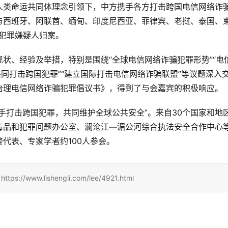
人类命运共同体理念引领下，中方携手各方打击跨国电信网络诈
与西班牙、阿联酋、缅甸、印度尼西亚、菲律宾、老挝、泰国、
诈犯罪嫌疑人归案。
状、经验及举措，特别是围绕“全球电信网络诈骗犯罪形势”“电
共同打击跨国犯罪”“建立国际打击电信网络诈骗联盟”等议题深入
治理电信网络诈骗犯罪倡议书》，得到了与会嘉宾的积极响应。
手打击跨国犯罪，共同维护全球公共安全”。来自30个国家和地
毒品和犯罪问题办公室、澜沧江—湄公河综合执法安全合作中心
代表、专家学者约100人参会。
www.lishengli.com/lee/4921.html