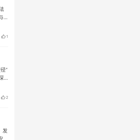
法
与
1
径”
深
2
》发
安全