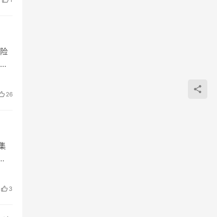
险
深
26
）
集
3