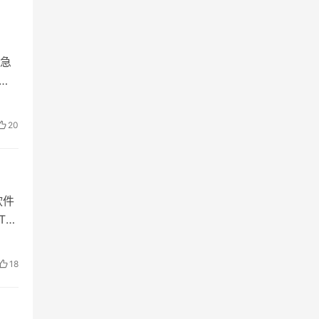
急
开
20
软件
T的
18