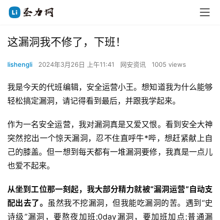
这漏洞我不修了，下班！
lishengli
2024年3月26日 上午11:41
网安资讯
1005 views
我是今天的代班编辑，安全运营小王。想知道我为什么能够
轻松搞定漏洞，请记得看到最后，并跟我学起来。
作为一名安全运营，我对漏洞真是又爱又恨。看到安全大神
突然挖出一个惊天漏洞，忍不住直呼牛*哔，想赶紧献上自
己的膝盖。但一想到每天都有一堆漏洞要修，我真是一点儿
也爱不起来。
从坐到工位那一刻起，我大部分精力就被“漏洞运营”自动支
配出去了。
虽然我不挖漏洞，但我能吃漏洞的苦。遇到“史
诗级”漏洞，要熬夜加班;0day漏洞，要加班加点;普通漏