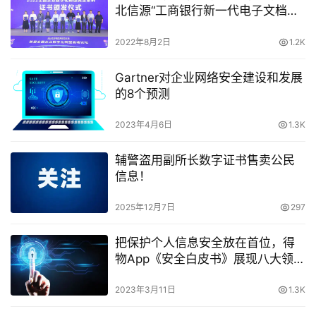
北信源“工商银行新一代电子文档管
理系统”入选 “2022全国企业数字化
转型典型案例”
2022年8月2日
1.2K
Gartner对企业网络安全建设和发展
的8个预测
2023年4月6日
1.3K
辅警盗用副所长数字证书售卖公民
信息！
2025年12月7日
297
把保护个人信息安全放在首位，得
物App《安全白皮书》展现八大领域
技术安全保障
2023年3月11日
1.3K