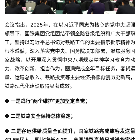
会议指出，2025年，在以习近平同志为核心的党中央坚强
领导下，国铁集团党组团结带领全路各级组织和广大干部职
工，坚持以习近平总书记对铁路工作的重要指示批示精神为
根本遵循，深入落实党中央、国务院决策部署，聚焦服务国
家战略，以开展深入贯彻中央八项规定精神学习教育为动
力，改革创新，担当作为，圆满完成全年目标任务，客货运
量、运输总收入、铁路投资等主要经济指标再创历史新高，
铁路现代化建设取得显著成效。
● 一是践行“两个维护”更加坚定自觉；
● 二是铁路安全保持总体稳定；
● 三是客运供给质量全面提升，国家铁路完成旅客发送量
42.55亿人、同比增长4.2%，全国铁路高峰日发送旅客达