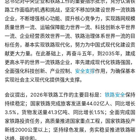
总书记对中央企业和铁路工作的重要指示批示，充分认清铁
路工作面临的机遇和挑战，坚定不移加快建设世界一流铁路
企业，不断增强核心功能、提升核心竞争力，实现路网规模
质量世界一流、运输保障能力世界一流、科技创新水平世界
一流、企业经营质效世界一流、铁路治理体系世界一流的目
标任务，基本实现铁路现代化，努力为中国式现代化建设贡
献更大力量。在此基础上，再奋斗五年，到2035年，建成
更高水平的世界一流铁路企业，率先建成现代化铁路强国，
全面强化科技创新、产业控制、
安全支撑
作用，为确保基本
实现社会主义现代化提供强大支撑。
会议提出，2026年铁路工作的主要目标是：
铁路安全
保持
持续稳定；国家铁路完成旅客发送量44.02亿人、同比增长
3.5%，货物发送量41.3亿吨、同比增长1.5%；全面完成国
家铁路投资任务，高质量推进国家重点工程，国家铁路投产
新线2000公里以上；坚持绿色发展，务实稳妥推进铁路碳
达峰、碳中和。