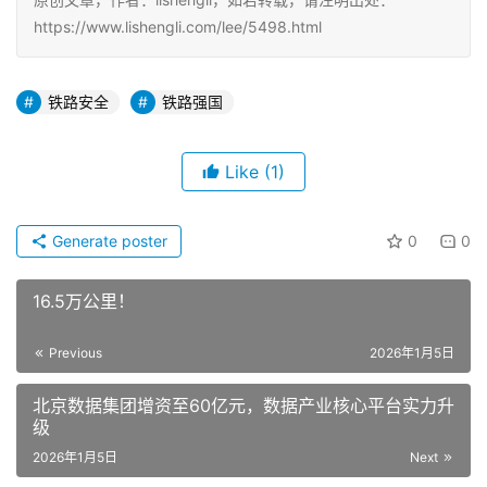
https://www.lishengli.com/lee/5498.html
铁路安全
铁路强国
Like
(1)
Generate poster
0
0
16.5万公里！
Previous
2026年1月5日
北京数据集团增资至60亿元，数据产业核心平台实力升
级
2026年1月5日
Next