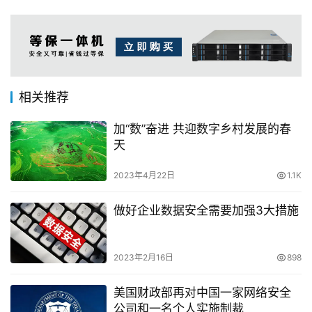
相关推荐
加“数”奋进 共迎数字乡村发展的春
天
2023年4月22日
1.1K
做好企业数据安全需要加强3大措施
2023年2月16日
898
美国财政部再对中国一家网络安全
公司和一名个人实施制裁