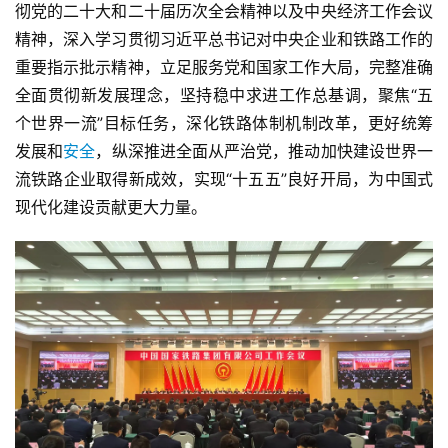
彻党的二十大和二十届历次全会精神以及中央经济工作会议
精神，深入学习贯彻习近平总书记对中央企业和铁路工作的
重要指示批示精神，立足服务党和国家工作大局，完整准确
全面贯彻新发展理念，坚持稳中求进工作总基调，聚焦“五
个世界一流”目标任务，深化铁路体制机制改革，更好统筹
发展和
安全
，纵深推进全面从严治党，推动加快建设世界一
流铁路企业取得新成效，实现“十五五”良好开局，为中国式
现代化建设贡献更大力量。