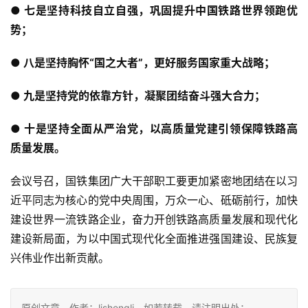
● 七是坚持科技自立自强，巩固提升中国铁路世界领跑优
势；
● 八是坚持胸怀“国之大者”，更好服务国家重大战略；
● 九是坚持党的依靠方针，凝聚团结奋斗强大合力；
● 十是坚持全面从严治党，以高质量党建引领保障铁路高
质量发展。
会议号召，国铁集团广大干部职工要更加紧密地团结在以习
近平同志为核心的党中央周围，万众一心、砥砺前行，加快
建设世界一流铁路企业，奋力开创铁路高质量发展和现代化
建设新局面，为以中国式现代化全面推进强国建设、民族复
兴伟业作出新贡献。
原创文章，作者：lishengli，如若转载，请注明出处：