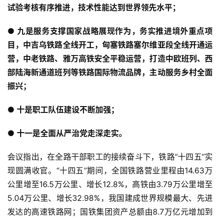
试验考核有序推进，技术性能达到世界领先水平；
● 九是服务支撑国家战略展现作为，务实推进境外重点项
目，中吉乌铁路全线开工，匈塞铁路塞尔维亚段全线开通运
营，中老铁路、雅万高铁安全平稳运营，打造中欧班列、西
部陆海新通道班列等铁路国际物流品牌，主动服务乡村全面
振兴；
● 十是职工队伍建设不断加强；
● 十一是全面从严治党走深走实。
会议指出，在全路干部职工的接续奋斗下，铁路“十四五”实
现圆满收官。“十四五”期间，全国铁路营业里程由14.63万
公里增至16.5万公里、增长12.8%，高铁由3.79万公里增至
5.04万公里、增长32.98%，我国建成世界规模最大、先进
发达的高速铁路网；国铁集团资产总额由8.7万亿元增加到