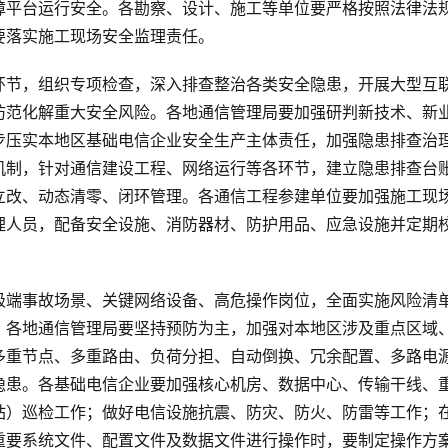
障平台运行安全。各勘察、设计、施工等单位要严格按照法律法
要落实施工现场安全监理责任。
环节，组织专项检查，深入排查整治各类安全隐患，开展大型互
防范化解重大安全风险。各地通信管理局要加强研判新技术、新
步压实本地区基础电信企业安全生产主体责任，加强隐患排查治
机制，针对通信建设工程、网络运行等各环节，建立隐患排查台
立改、动态清零、闭环管理。各通信工程参建单位要加强施工现
理人员，配备安全设施、消防器材、防护用品、应急设施并定期
极端事故场景、关键网络设备、高危操作岗位，全面实施风险清
。各地通信管理局要坚持预防为主，加强对本地区涉及重点区域
多重节点、多重路由、负荷分担、自动倒换、冗余配置、多路电
隐患。各基础电信企业要加强核心机房、数据中心、传输干线、
站）巡检工作；做好电信设施抗震、防灾、防火、防雷等工作；
重要系统文件、配置文件及数据文件进行操作时，要制定操作方