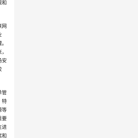
规和
联网
业
理。
账，
场安
校
单管
、特
源等
重要
在进
案和