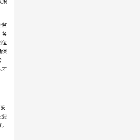
概预
全监
。各
岗位
确保
考
人才
部安
业要
查，