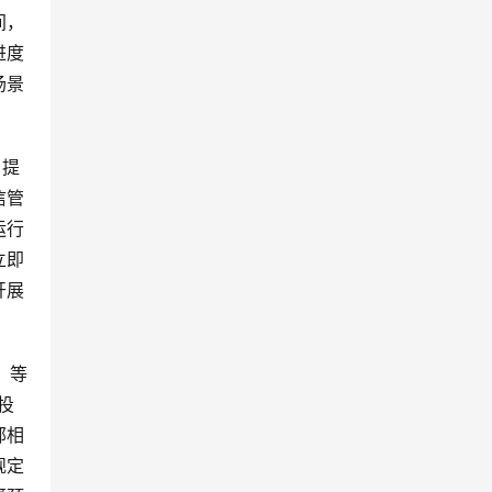
间，
进度
场景
，提
信管
运行
立即
开展
）等
投
部相
规定