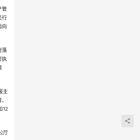
产管
关行
面向
对落
型执
根
报主
者、
12
公厅