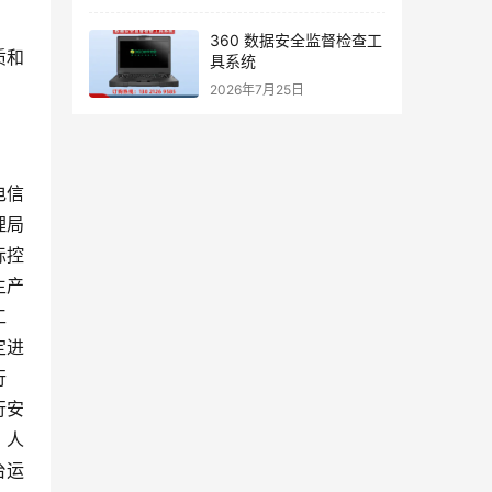
360 数据安全监督检查工
质和
具系统
2026年7月25日
电信
理局
际控
生产
工
定进
行
行安
、人
台运