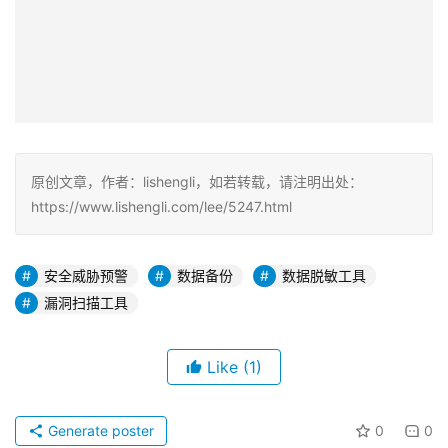
原创文章，作者：lishengli，如若转载，请注明出处：
https://www.lishengli.com/lee/5247.html
安全威胁预警
数据备份
数据脱敏工具
漏洞扫描工具
Like
(1)
Generate poster
0
0
问题包裹严查验
Previous
2025年12月8日
补税超15亿元！包括明星网红在内的1818名“双高”人员
被查处