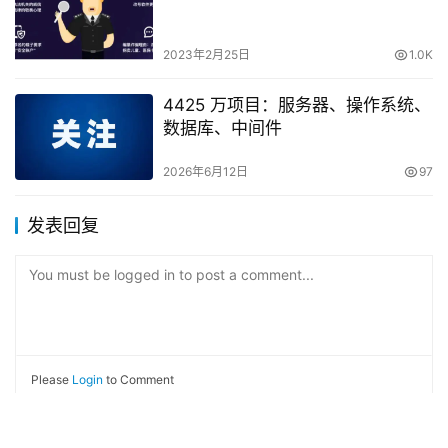
2026年6月12日
97
发表回复
You must be logged in to post a comment...
Please
Login
to Comment
Submit
Copyright © 2012 - 2026
圣力网
京公网安备11010902001101号
京ICP
备14062230号
Powered by
Lishengli