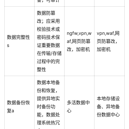
警，可审计
数据防篡
改；应采用
校验技术或
ngfw,vpn,w
vpn,waf,网
数据完整性
密码技术保
af,网页防篡
页防篡改，
s
证重要数据
改，加密机
加密机
在传输/存储
过程中的完
整性
数据本地备
份和恢复，
提供异地实
本地存储设
数据备份恢
多活数据中
时备份功
备、异地备
复a
心
能，数据处
份数据中心
理系统热冗