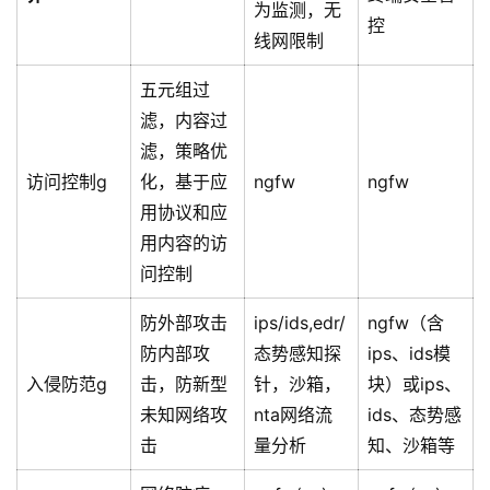
为监测，无
控
线网限制
五元组过
滤，内容过
滤，策略优
访问控制g
化，基于应
ngfw
ngfw
用协议和应
用内容的访
问控制
防外部攻击
ips/ids,edr/
ngfw（含
防内部攻
态势感知探
ips、ids模
入侵防范g
击，防新型
针，沙箱，
块）或ips、
未知网络攻
nta网络流
ids、态势感
击
量分析
知、沙箱等