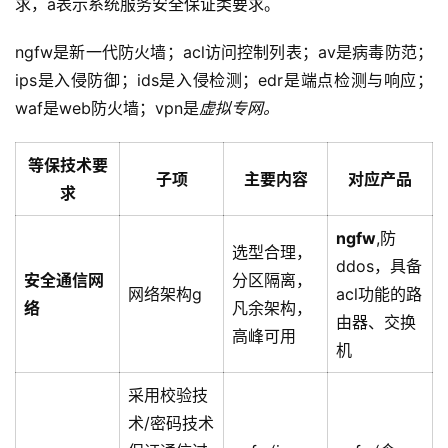
求，a表示系统服务安全保证类要求。
ngfw是新一代防火墙；acl访问控制列表；av是病毒防范；
ips是入侵防御；ids是入侵检测；edr是端点检测与响应；
waf是web防火墙；vpn是
虚拟专网。
等保技术要
子项
主要内容
对应产品
求
ngfw
,防
选型合理，
ddos，具备
安全通信网
分区隔离，
网络架构g
acl功能的路
络
凡余架构，
由器、交换
高峰可用
机
采用校验技
术/密码技术