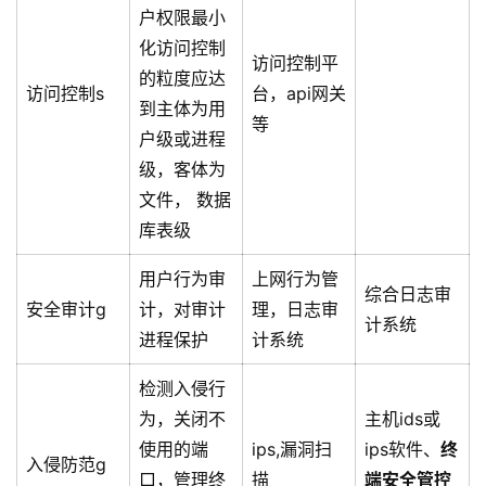
户权限最小
化访问控制
访问控制平
的粒度应达
访问控制s
台，api网关
到主体为用
等
户级或进程
级，客体为
文件， 数据
库表级
用户行为审
上网行为管
综合日志审
安全审计g
计，对审计
理，日志审
计系统
进程保护
计系统
检测入侵行
为，关闭不
主机ids或
使用的端
ips,漏洞扫
ips软件、
终
入侵防范g
口，管理终
描
端安全管控