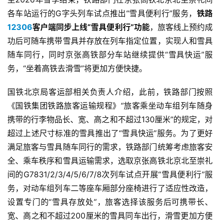
各车站运行的G字头列车试点推出“雪具便利行”服务，
铁路
12306
客户端同步上线“雪具便利行”功能
，旅客线上预约成
功后可随车携带雪具并存放在列车指定位置，实现人和雪具
随车同行，同时京张高铁部分车站继续提供“雪具快运”服
务，“坐着高铁去滑雪”将更加方便快捷。
国铁北京局客运部相关负责人介绍，此前，铁路部门按照
《国铁集团铁路旅客运输规程》“旅客乘坐动车组列车随身
携带的行李物品长、宽、高之和不超过130厘米”的规定，对
超过上述尺寸标准的雪具推出了“雪具快运”服务。为了更好
满足旅客与雪具随车同行的需求，铁路部门统筹考虑旅客安
全、乘车秩序和雪具运输需求，选取京张高铁北京北至崇礼
间的G7831/2/3/4/5/6/7/8次列车试点开展“雪具便利行”服
务，对动车组列车二等座车厢部分座椅进行了适应性改造，
设置专门的“雪具存放处”，旅客选择该服务后可携带长、
宽、高之和不超过200厘米的雪具同车出行，滑雪更加方便