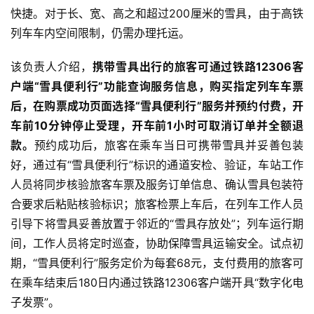
快捷。对于长、宽、高之和超过200厘米的雪具，由于高铁
列车车内空间限制，仍需办理托运。
该负责人介绍，
携带雪具出行的旅客可通过铁路12306客
户端“雪具便利行”功能查询服务信息，购买指定列车车票
后，在购票成功页面选择“雪具便利行”服务并预约付费，开
车前10分钟停止受理，开车前1小时可取消订单并全额退
款。
预约成功后，旅客在乘车当日可携带雪具并妥善包装
好，通过有“雪具便利行”标识的通道安检、验证，车站工作
人员将同步核验旅客车票及服务订单信息、确认雪具包装符
合要求后粘贴核验标识；旅客检票上车后，在列车工作人员
引导下将雪具妥善放置于邻近的“雪具存放处”；列车运行期
间，工作人员将定时巡查，协助保障雪具运输安全。试点初
期，“雪具便利行”服务定价为每套68元，支付费用的旅客可
在乘车结束后180日内通过铁路12306客户端开具“数字化电
子发票”。