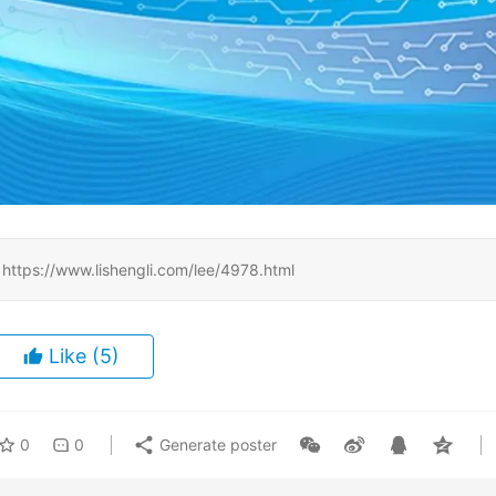
www.lishengli.com/lee/4978.html
Like
(5)
0
0
Generate poster