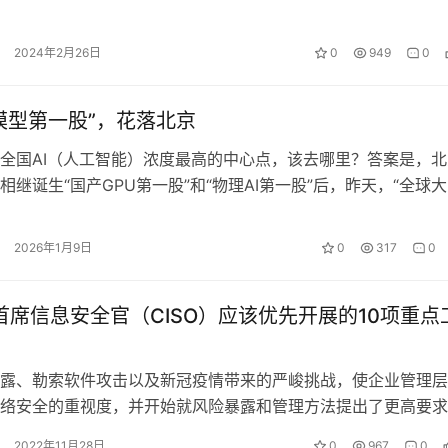
）一览无余（数据泄漏）！” 段子…
2024年2月26日
0
949
0
模型第一股”，花落北京
全国AI（人工智能）浓度最高的中心点，该去哪里？答案是，北
相继诞生“国产GPU第一股”和“物理AI第一股”后，昨天，“全球
又花落于此。在顶尖的科…
2026年1月9日
0
317
0
年首席信息安全官（CISO）应该优先开展的10项重点
、勒索软件攻击以及新冠疫情带来的严峻挑战，使企业管理层
络安全的重视度，并开始就风险暴露和管理方法提出了更高要求
设不再只是企业经营的一项成本，而是…
2022年11月28日
0
967
0