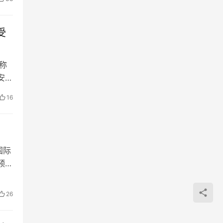
受
称
安全
16
国际
预算
26