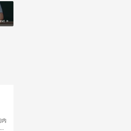
ext
的内
被