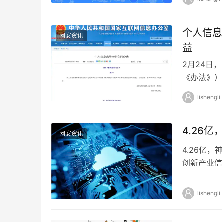
个人信息
网安资讯
益
2月24日
《办法》）
评估、保护
lishengli
4.26
网安资讯
4.26亿
创新产业信
金额：427,
lishengli