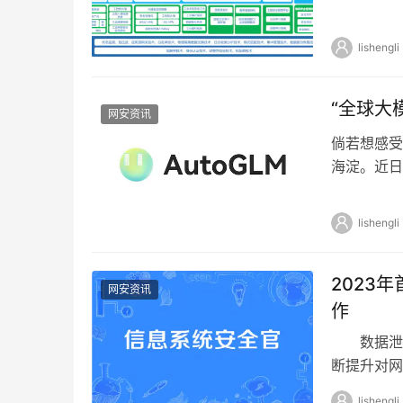
色狼（黑客
lishengli
“全球大
网安资讯
倘若想感受
海淀。近日
型第一股”
lishengli
2023
网安资讯
作
数据泄露
断提升对网
网络安全建
lishengli