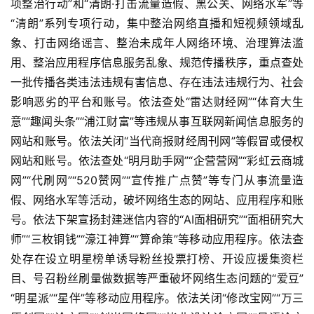
项整治行动”和“清朗·打击流量造假、黑公关、网络水军”等
“清朗”系列专项行动，集中整治网络直播和短视频领域乱
象、打击网络谣言、整治未成年人网络环境、治理算法滥
用、整治应用程序信息服务乱象、规范传播秩序，重点查处
一批传播各类违法违规有害信息、存在违法违规行为、社会
影响恶劣的平台和账号。依法查处“雷达财经网”“体育大生
意”“趣闻头条”“浦江财富”等违规从事互联网新闻信息服务的
网站和账号。依法关闭“当代商报财经周刊网”等假冒或侵权
网站和账号。依法查处“明月助手网”“企营营网”“彩虹云商城
网”“代刷网”“520赞网”“宣传推广点赞”等专门从事流量造
假、网络水军等活动，破坏网络生态的网站、应用程序和账
号。依法下架宣扬封建迷信内容的“AI面相研究”“面相研究大
师”“三枚铜钱”“濠江神算”“算命策”等移动应用程序。依法查
处存在设立明星榜单诱导粉丝投票打榜、开设应援集资栏
目、号召粉丝刷量做数据等严重破坏网络生态问题的“爱豆”
“明星派”“星伴”等移动应用程序。依法关闭“修改宝网”“万三