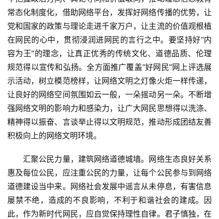
常态化制度化，借助网络平台，发挥好网络传播的优势，让
党和国家的政策与理论走进千家万户，让主流的价值观根植
在网民的心中，贯彻浸润进网民的言行之中。要坚持好“内
容为王”的理念，让真正优秀的传统文化、道德品质、伦理
规范得以宣传和弘扬。全方面推广覆盖“好网民”网上评选展
示活动，树立模范榜样，让网络文明之灯像火炬一样传递，
让良好的网络空间氛围如云一般，一朵摇动另一朵。不断增
强网络文明的影响力和感染力，让广大网民思想得以洗涤、
精神得以振奋、言谈举止得以文明规范，推动形成团结友善
积极向上的网络文明环境。
　　汇聚公民力量，建筑网络道德城墙。网络生态良好关系
惠及每位公民，应注重公民的力量，让每个公民参与到网络
道德建设当中来。网络社会发展中谣言从未停息，有害信息
屡禁不绝，造成的不良影响，不利于和谐社会的建成。因
此，作为新时代网民，应自觉保持理性自律。君子慎独，在