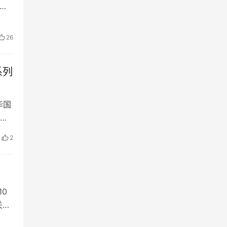
、办
26
系列
华国
进
2
10
关于