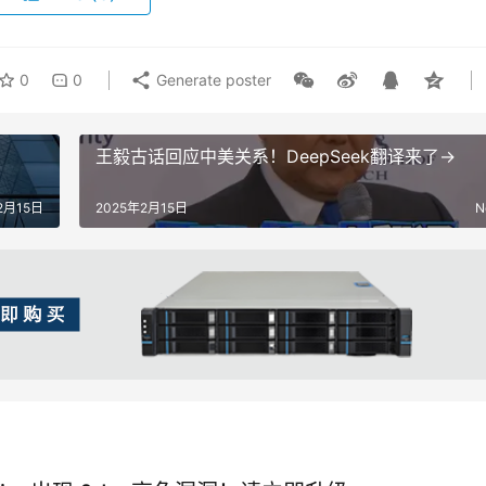
0
0
Generate poster
王毅古话回应中美关系！DeepSeek翻译来了→
2月15日
2025年2月15日
N