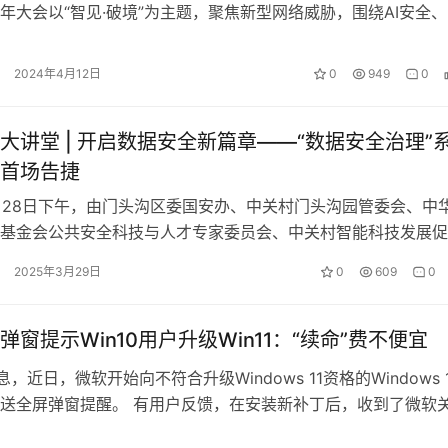
年大会以“智见·破境”为主题，聚焦新型网络威胁，围绕AI安全
终端安全、移动应用…
2024年4月12日
0
949
0
大讲堂 | 开启数据安全新篇章——“数据安全治理”
首场告捷
3月28日下午，由门头沟区委国安办、中关村门头沟园管委会、中
基金会公共安全科技与人才专家委员会、中关村智能科技发展促
与应急管理专业委员会主办，北…
2025年3月29日
0
609
0
弹窗提示Win10用户升级Win11：“续命”费不便宜
息，近日，微软开始向不符合升级Windows 11资格的Windows 
送全屏弹窗提醒。 有用户反馈，在安装新补丁后，收到了微软
11的…