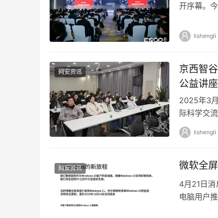
开序幕。今
公网安全、
lishengli
京西智谷
网安资讯
公益讲座
2025年
际科学交流
会数据安全
lishengli
微软全屏
网安资讯
4月21日消
电脑用户推
Windows 