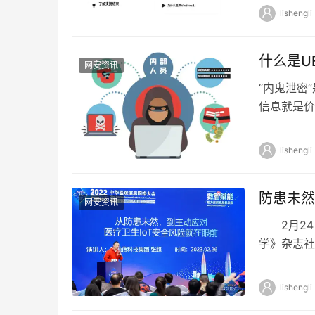
lishengli
什么是U
网安资讯
“内鬼泄密
信息就是价
和品牌以及
lishengli
防患未然
网安资讯
2月24日
学》杂志社
中华医院信息
lishengli