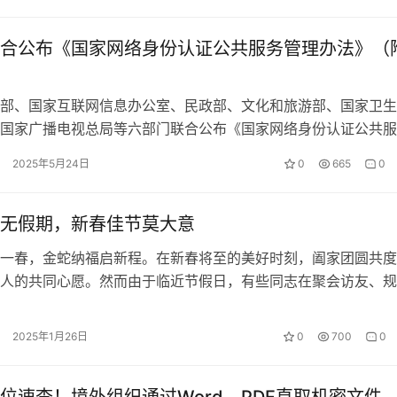
合公布《国家网络身份认证公共服务管理办法》（
部、国家互联网信息办公室、民政部、文化和旅游部、国家卫生
国家广播电视总局等六部门联合公布《国家网络身份认证公共服
（以下简称《管理办法》），自202…
2025年5月24日
0
665
0
无假期，新春佳节莫大意
一春，金蛇纳福启新程。在新春将至的美好时刻，阖家团圆共度
人的共同心愿。然而由于临近节假日，有些同志在聚会访友、规
经意间就会思想懈怠、行为失范，导致…
2025年1月26日
0
700
0
位速查！境外组织通过Word、PDF直取机密文件…