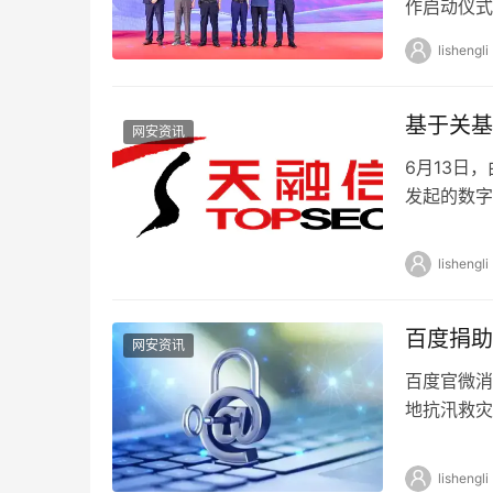
作启动仪式
端到端数据
lishengli
基于关基
网安资讯
6月13日
发起的数字
兼CEO李
lishengli
百度捐助
网安资讯
百度官微消
地抗汛救灾
急需求，同
lishengli