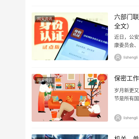
六部门联
网安资讯
全文）
近日，公安
康委员会、
管理办法》
lishengli
保密工作
网安资讯
岁月新更又
节是所有国
出游时，不
lishengli
机关、单