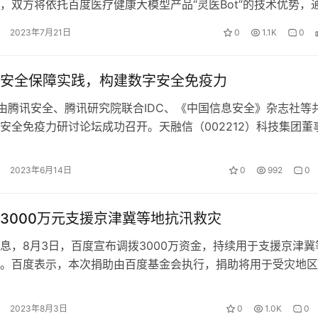
，双方将依托百度医疗健康大模型产品“灵医Bot”的技术优势，
打通，推动医学行业大模…
2023年7月21日
0
1.1K
0
安全保障实践，构建数字安全免疫力
，由腾讯安全、腾讯研究院联合IDC、《中国信息安全》杂志社等
安全免疫力研讨论坛成功召开。天融信（002212）科技集团董
雪莹博士受邀出席并发表…
2023年6月14日
0
992
0
3000万元支援京津冀等地抗汛救灾
息，8月3日，百度宣布调拨3000万资金，持续用于支援京津冀
。百度表示，本次捐助由百度基金会执行，捐助将用于受灾地区
时百度将发挥智能交通、大模型等…
2023年8月3日
0
1.0K
0