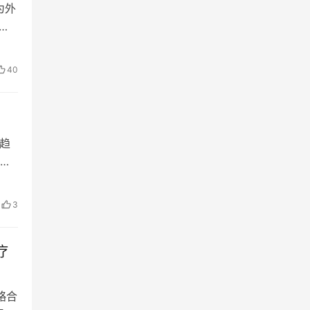
为外
始
40
趋
来
3
疗
略合