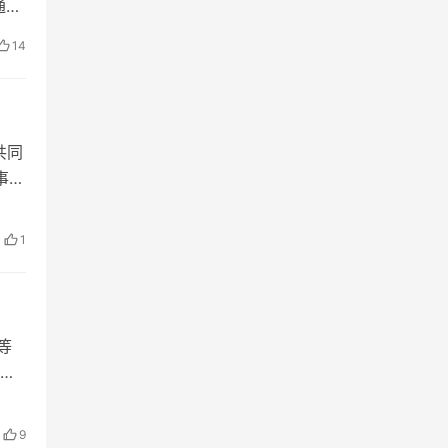
通过
14
共同
事长
1
等
应
9