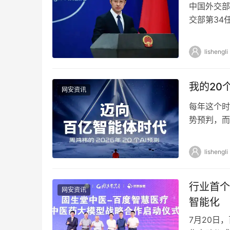
中国外交部
交部第34
前，外交部
lishengli
我的20
网安资讯
每年这个时
势预判，而
的方向。 如
lishengli
行业首个
网安资讯
智能化
7月20日