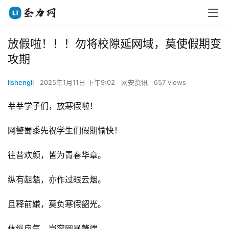
放假啦！！！勿将校隙延网域，莫使假期变
攻期
lishengli
2025年1月11日 下午9:02
网安资讯
657 views
莘莘学子们，放寒假啦！
网警蜀黍先祝学生们假期愉快！
往昔欢颜，皆为青春华章。
纵有龃龉，亦作过眼云烟。
且释前嫌，莫负寒假韶光。
休纵戾气，岂容网暴肇端。