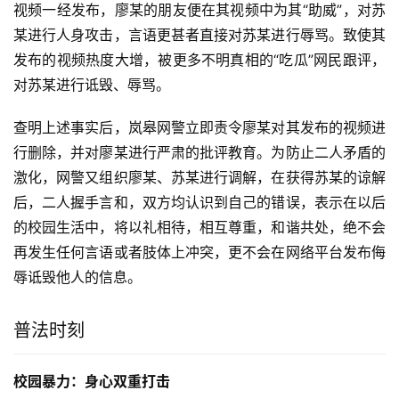
视频一经发布，廖某的朋友便在其视频中为其“助威”，对苏
某进行人身攻击，言语更甚者直接对苏某进行辱骂。致使其
发布的视频热度大增，被更多不明真相的“吃瓜”网民跟评，
对苏某进行诋毁、辱骂。
查明上述事实后，岚皋网警立即责令廖某对其发布的视频进
行删除，并对廖某进行严肃的批评教育。为防止二人矛盾的
激化，网警又组织廖某、苏某进行调解，在获得苏某的谅解
后，二人握手言和，双方均认识到自己的错误，表示在以后
的校园生活中，将以礼相待，相互尊重，和谐共处，绝不会
再发生任何言语或者肢体上冲突，更不会在网络平台发布侮
辱诋毁他人的信息。
普法时刻
校园暴力：身心双重打击