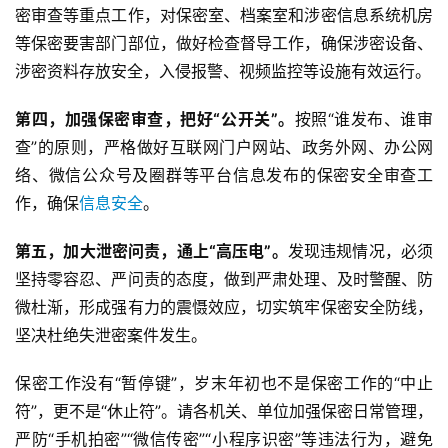
密审查等重点工作，对保密室、档案室和涉密信息系统机房
等保密要害部门部位，做好检查督导工作，确保涉密设备、
涉密资料存放安全，入侵报警、视频监控等设施有效运行。
第四，加强保密审查，把好“公开关”。
按照“谁发布、谁审
查”的原则，严格做好互联网门户网站、政务外网、办公网
络、微信公众号及圈群等平台信息发布的保密安全审查工
作，确保
信息安全
。
第五，加大泄密问责，通上“高压电”。
发现违规情况，必须
坚持零容忍、严问责的态度，做到严肃处理、及时警醒、防
微杜渐，形成强有力的震慑效应，切实筑牢保密安全防线，
坚决杜绝失泄密案件发生。
保密工作没有“暂停键”，岁末年初也不是保密工作的“中止
符”，更不是“休止符”。请各机关、单位加强保密日常管理，
严防“手机拍密”“微信传密”“小程序识密”等违法行为，避免