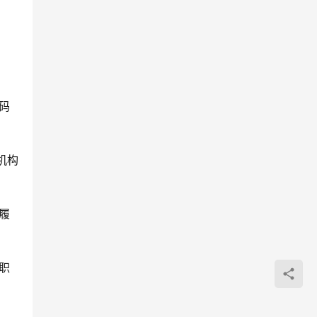
码
机构
履
职