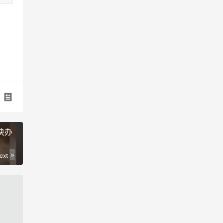
决办
ext