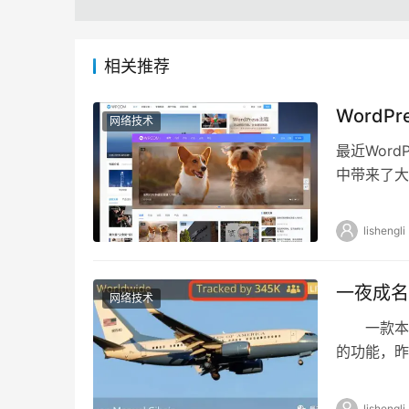
相关推荐
Word
网络技术
最近WordP
中带来了大
页面模板…
lishengli
一夜成名
网络技术
一款本来
的功能，昨
溃。 如
lishengli