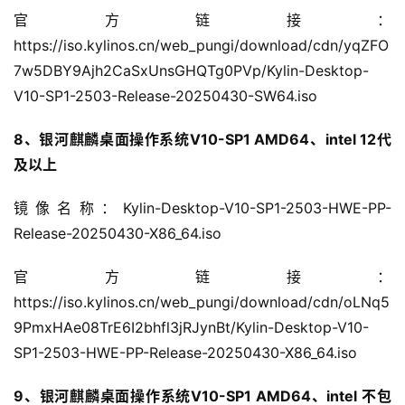
官方链接：
https://iso.kylinos.cn/web_pungi/download/cdn/yqZFO
7w5DBY9Ajh2CaSxUnsGHQTg0PVp/Kylin-Desktop-
V10-SP1-2503-Release-20250430-SW64.iso
8、银河麒麟桌面操作系统V10-SP1 AMD64、intel 12代
及以上
镜像名称：Kylin-Desktop-V10-SP1-2503-HWE-PP-
Release-20250430-X86_64.iso
官方链接：
https://iso.kylinos.cn/web_pungi/download/cdn/oLNq5
9PmxHAe08TrE6I2bhfl3jRJynBt/Kylin-Desktop-V10-
SP1-2503-HWE-PP-Release-20250430-X86_64.iso
9、银河麒麟桌面操作系统V10-SP1 AMD64、intel 不包