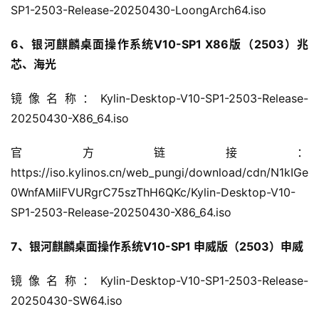
SP1-2503-Release-20250430-LoongArch64.iso
6、银河麒麟桌面操作系统V10-SP1 X86版（2503）兆
芯、海光
镜像名称：Kylin-Desktop-V10-SP1-2503-Release-
20250430-X86_64.iso
官方链接：
https://iso.kylinos.cn/web_pungi/download/cdn/N1kIGe
0WnfAMilFVURgrC75szThH6QKc/Kylin-Desktop-V10-
SP1-2503-Release-20250430-X86_64.iso
7、银河麒麟桌面操作系统V10-SP1 申威版（2503）申威
镜像名称：Kylin-Desktop-V10-SP1-2503-Release-
20250430-SW64.iso