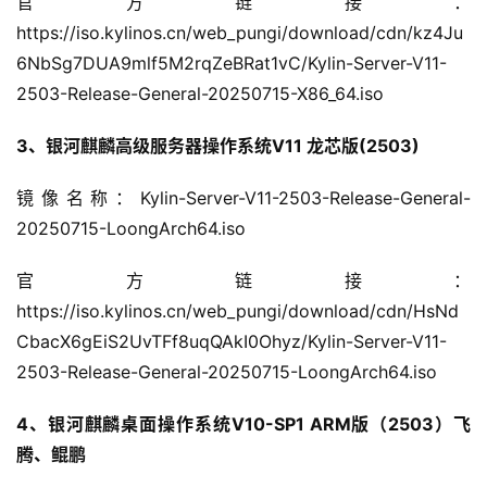
官方链接：
https://iso.kylinos.cn/web_pungi/download/cdn/kz4Ju
6NbSg7DUA9mlf5M2rqZeBRat1vC/Kylin-Server-V11-
2503-Release-General-20250715-X86_64.iso
3、银河麒麟高级服务器操作系统V11 龙芯版(2503)
镜像名称：Kylin-Server-V11-2503-Release-General-
20250715-LoongArch64.iso
官方链接：
https://iso.kylinos.cn/web_pungi/download/cdn/HsNd
CbacX6gEiS2UvTFf8uqQAkI0Ohyz/Kylin-Server-V11-
2503-Release-General-20250715-LoongArch64.iso
4、银河麒麟桌面操作系统V10-SP1 ARM版（2503）飞
腾、鲲鹏