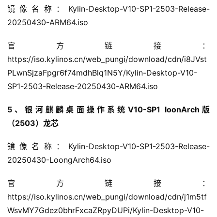
镜像名称：Kylin-Desktop-V10-SP1-2503-Release-
20250430-ARM64.iso
官方链接：
https://iso.kylinos.cn/web_pungi/download/cdn/i8JVst
PLwnSjzaFpgr6f74mdhBlq1N5Y/Kylin-Desktop-V10-
SP1-2503-Release-20250430-ARM64.iso
5、银河麒麟桌面操作系统V10-SP1 loonArch版
（2503）龙芯
镜像名称：Kylin-Desktop-V10-SP1-2503-Release-
20250430-LoongArch64.iso
官方链接：
https://iso.kylinos.cn/web_pungi/download/cdn/j1m5tf
WsvMY7Gdez0bhrFxcaZRpyDUPi/Kylin-Desktop-V10-