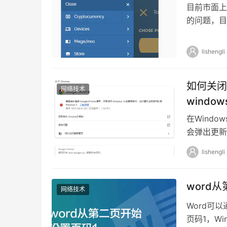
目前市面上
的问题，目
件即可解决
lishengli
如何关闭“
网络技术
windo
在Windo
会弹出更新警
lishengli
word
网络技术
Word可
页码1，Wi