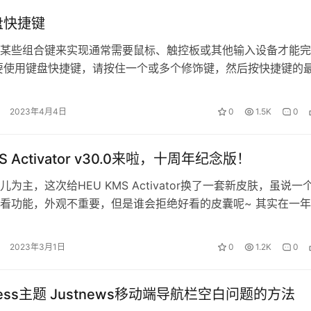
键盘快捷键
某些组合键来实现通常需要鼠标、触控板或其他输入设备才能完
要使用键盘快捷键，请按住一个或多个修饰键，然后按快捷键的
，要使用 Command-C（…
2023年4月4日
0
1.5K
0
MS Activator v30.0来啦，十周年纪念版！
为主，这次给HEU KMS Activator换了一套新皮肤，虽说一
看功能，外观不重要，但是谁会拒绝好看的皮囊呢~ 其实在一
换UI，只是由于…
2023年3月1日
0
1.2K
0
ress主题 Justnews移动端导航栏空白问题的方法