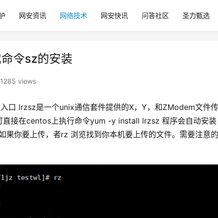
护
网安资讯
网络技术
网安快讯
问答社区
圣力甄选
下载命令sz的安装
1285 views
z 官网入口 lrzsz是一个unix通信套件提供的X，Y，和ZModem文件
在centos上执行命令yum -y install lrzsz 程序会自动安装
] 如果你要上传，者rz 浏览找到你本机要上传的文件。需要注意