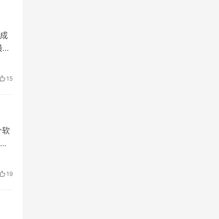
成
最后
15
个软
年前
19