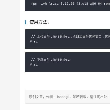
rpm -ivh lrzsz-0.12.20-43.el8.x86_64.rpm
使用方法：
// 上传文件，执行命令rz，会跳出文件选择窗口，选
# rz
// 下载文件，执行命令sz

# sz
原创文章，作者：lishengli，如若转载，请注明出处：https://