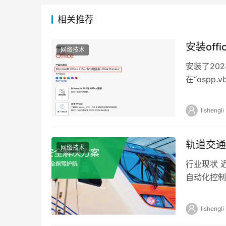
相关推荐
安装off
网络技术
安装了202
在“ospp.
lishengli
轨道交通
网络技术
行业现状 
自动化控制
像及实时数
lishengli