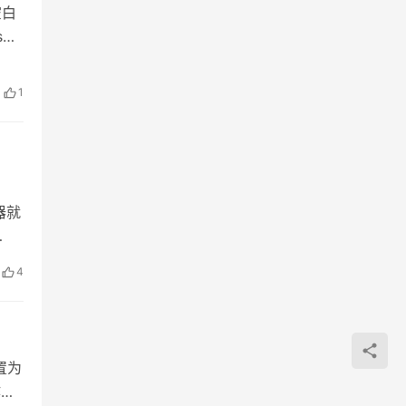
空白
s文
1
器就
…
4
置为
作举