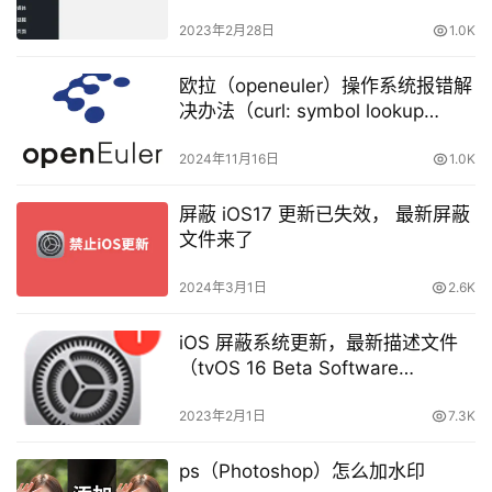
2023年2月28日
1.0K
欧拉（openeuler）操作系统报错解
决办法（curl: symbol lookup
error: curl: undefined symbol:
curl_global_trace）
2024年11月16日
1.0K
屏蔽 iOS17 更新已失效， 最新屏蔽
文件来了
2024年3月1日
2.6K
iOS 屏蔽系统更新，最新描述文件
（tvOS 16 Beta Software
Profile）来了，支持 iOS 16，请速
度
2023年2月1日
7.3K
ps（Photoshop）怎么加水印