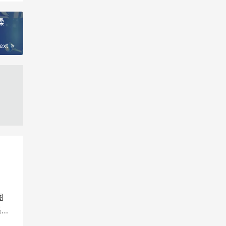
操
ext
图
系统