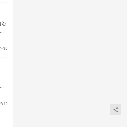
自治
36
、
竞
19