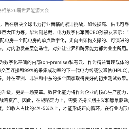
亮相第26届世界能源大会
造，旨在解决全球电力行业面临的紧迫挑战，如线损高、供电可
巨大压力等。华为副总裁、电力数字化军团CEO孙福友表示：“
个配电房一个配电房的单点数字化，走向由架构支撑的、可演进
态，对内激发基层创造性，对外让业界和跨界能力都为业主所用。
为数字化基础的内部(on-premise)私有云、作为精益管理载体
交互连接和99%的采集成功率的下一代电力线载波通信(HPLC)
署，并在亚洲、非洲和中东的多个国家取得良好的初步测试效果
的升级，更是一场变革。数智化能力将作为企业的核心生产能力
型战略资产。因此，在战略定力上，需要坚持长期主义和愿景驱动
，如收入占比的4%-5%以上，才能形成正向循环，在行业内形