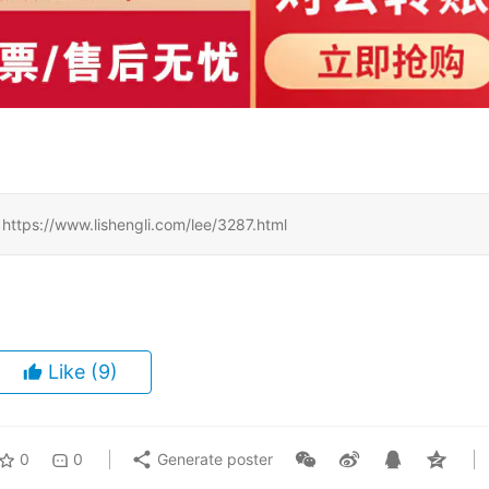
www.lishengli.com/lee/3287.html
Like
(9)
0
0
Generate poster