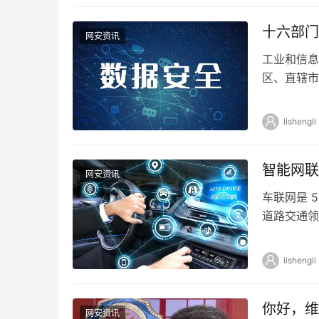
十六部门
网安资讯
工业和信息
区、直辖市
办、发展改
lishengli
智能网联
网安资讯
车联网是 
道路交通领
争新优势的
lishengli
你好，维
网安资讯