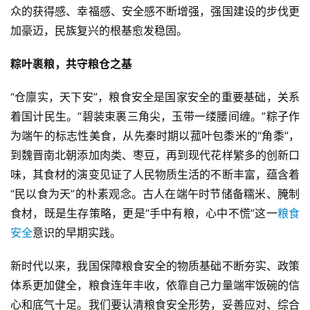
众的获得感、幸福感、安全感不断增强，强国建设的步伐更
加豪迈，民族复兴的根基愈发稳固。
粽叶裹粮，共守粮仓之基
“仓廪实，天下安”，粮食安全是国家安全的重要基础，关系
着国计民生。“碧装束裹三角尖，玉带一缕腰间缠。”粽子作
为端午的标志性美食，从先秦时期以菰叶包黍米的“角黍”，
到魏晋南北朝添加肉类、枣豆，再到现代花样繁多的创新口
味，其食材的演变见证了人民物质生活的不断丰富，蕴含着
“民以食为天”的朴素观念。古人在端午时节储备糯米、腌制
食材，既是生存策略，更是“手中有粮，心中不慌”这一
粮食
安全
意识的早期实践。
新时代以来，我国保障粮食安全的物质基础不断夯实、政策
体系更加健全，粮食连年丰收，依靠自己力量端牢饭碗的信
心和底气十足。我们要认清粮食安全形势，妥善应对、综合