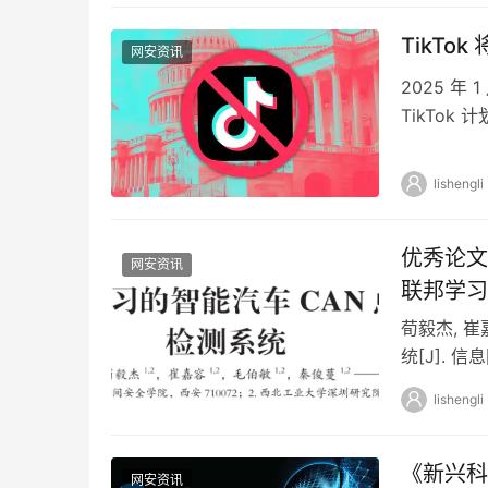
TikTo
网安资讯
2025 
TikTok
允许已下…
lishengli
优秀论文
网安资讯
联邦学习
荀毅杰, 
统[J]. 信息网
lishengli
《新兴科
网安资讯