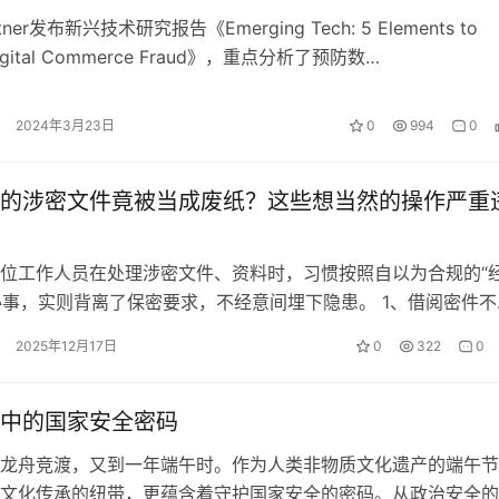
ner发布新兴技术研究报告《Emerging Tech: 5 Elements to
 Digital Commerce Fraud》，重点分析了预防数…
2024年3月23日
0
994
0
的涉密文件竟被当成废纸？这些想当然的操作严重
位工作人员在处理涉密文件、资料时，习惯按照自以为合规的“
”办事，实则背离了保密要求，不经意间埋下隐患。 1、借阅密件不
中竟遗忘 某市委研究室干部王…
2025年12月17日
0
322
0
中的国家安全密码
龙舟竞渡，又到一年端午时。作为人类非物质文化遗产的端午节
文化传承的纽带，更蕴含着守护国家安全的密码。从政治安全的