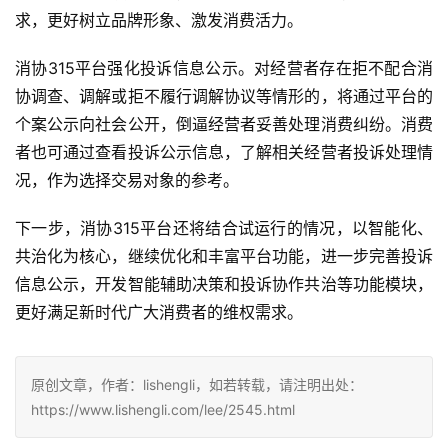
求，更好树立品牌形象、激发消费活力。
消协315平台强化投诉信息公示。对经营者存在拒不配合消
协调查、调解或拒不履行调解协议等情形的，将通过平台的
个案公示向社会公开，倒逼经营者妥善处理消费纠纷。消费
者也可通过查看投诉公示信息，了解相关经营者投诉处理情
况，作为选择交易对象的参考。
下一步，消协315平台还将结合试运行的情况，以智能化、
共治化为核心，继续优化和丰富平台功能，进一步完善投诉
信息公示，开发智能辅助决策和投诉协作共治等功能模块，
更好满足新时代广大消费者的维权需求。
原创文章，作者：lishengli，如若转载，请注明出处：
https://www.lishengli.com/lee/2545.html