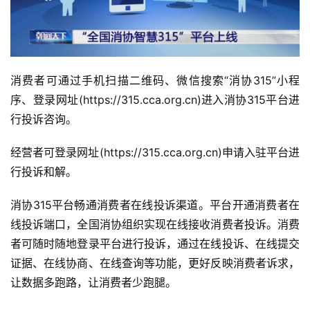
消费者可通过手机扫描二维码、微信搜索“消协315”小程
序、登录网址(https://315.cca.org.cn)进入消协315平台进
行投诉咨询。
经营者可登录网址(https://315.cca.org.cn)申请入驻平台进
行投诉和解。
消协315平台畅通消费者在线投诉渠道。平台开通消费者在
线投诉端口，全国消协组织实现在线接收消费者投诉。消费
者可随时随地登录平台进行投诉，通过在线投诉、在线提交
证据、在线协商、在线查询等功能，更好反映消费者诉求，
让数据多跑路，让消费者少跑腿。