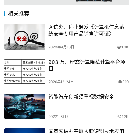
相关推荐
网信办：停止颁发《计算机信息系
统安全专用产品销售许可证》
2023年4月18日
1.0K
903 万、密态计算隐私计算平台项
目
2026年1月24日
319
智能汽车创新须重视数据安全
2022年8月5日
1.2K
国家网信办开展人脸识别技术应用