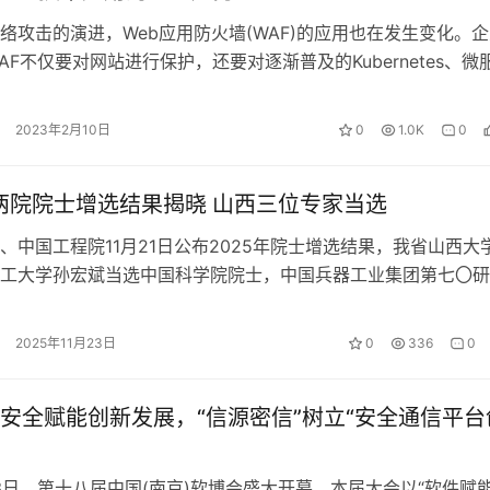
击的演进，Web应用防火墙(WAF)的应用也在发生变化。企
AF不仅要对网站进行保护，还要对逐渐普及的Kubernetes、微
和无服务器部署等新…
2023年2月10日
0
1.0K
0
年两院院士增选结果揭晓 山西三位专家当选
、中国工程院11月21日公布2025年院士增选结果，我省山西大
工大学孙宏斌当选中国科学院院士，中国兵器工业集团第七〇研
选中国工程院院士。 张靖，…
2025年11月23日
0
336
0
安全赋能创新发展，“信源密信”树立“安全通信平台
日，第十八届中国(南京)软博会盛大开幕。本届大会以“软件赋能