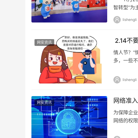
智转型”为
域。国内信
lishengli
2.14
网安资讯
情人节？“
多，一些不
胜防。当心
lishengli
网络准入
网安资讯
为保障企业
网络的权限
时也可以控