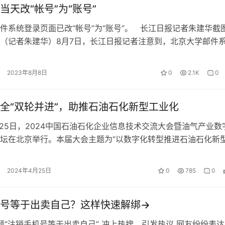
当天改“帐号”为“账号”
件系统登录页面已改“帐号”为“账号”。 长江日报记者朱建华截
（记者朱建华）8月7日，长江日报记者注意到，北京大学邮件
“帐号”与“账号”混用…
2023年8月8日
0
2.1K
0
全“双轮并进”，助推石油石化新型工业化
至25日，2024中国石油石化企业信息技术交流大会暨油气产业数
坛在北京举行。本届大会主题为“以数字化转型推进石油石化新
在广泛交流国内外石油石化…
2024年4月25日
0
785
0
号等于出卖自己？这样快速解绑→
话题“注销手机号等于出卖自己” 冲上热搜，引发热议 网友纷纷表